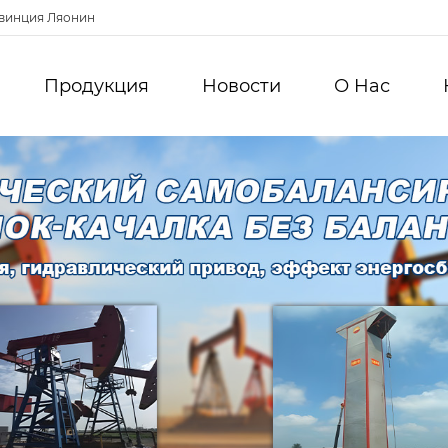
овинция Ляонин
Продукция
Новости
О Hас