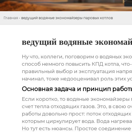
Главная
-
ведущий водяные экономайзеры паровых котлов
ведущий водяные экономай
Ну что, коллеги, поговорим о
водяных эк
способ немного повысить КПД котла, что-
правильный выбор и эксплуатация напрям
начинал, тоже недооценивал роль этих ус
Основная задача и принцип работ
Если коротко, то
водяные экономайзеры
счет тепла отходящих газов. Это, в свою
работы довольно прост: поток отходящих 
которым циркулирует вода. Вода нагревае
Но тут есть нюансы. Простое соединение 