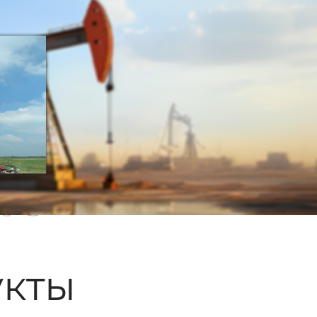
ые
кты