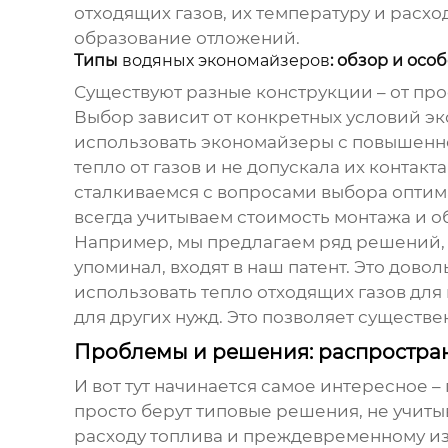
отходящих газов, их температуру и рас
образование отложений.
Типы
водяных экономайзеров
: обзор и осо
Существуют разные конструкции – от пр
Выбор зависит от конкретных условий э
использовать экономайзеры с повышенно
тепло от газов и не допускала их конта
сталкиваемся с вопросами выбора оптима
всегда учитываем стоимость монтажа и о
Например, мы предлагаем ряд решений, 
упоминал, входят в наш патент. Это дов
использовать тепло отходящих газов для 
для других нужд. Это позволяет существ
Проблемы и решения: распростр
И вот тут начинается самое интересное 
просто берут типовые решения, не учит
расходу топлива и преждевременному из