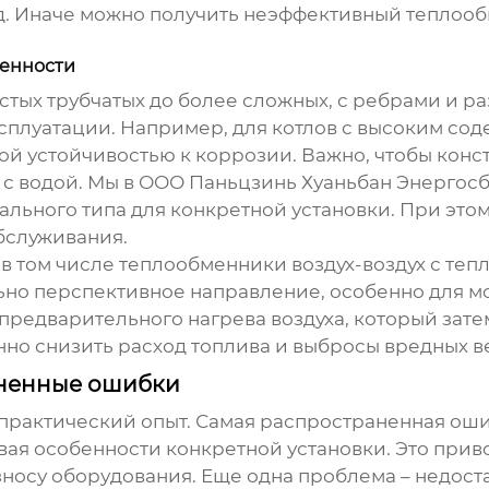
ход. Иначе можно получить неэффективный тепло
бенности
остых трубчатых до более сложных, с ребрами и
ксплуатации. Например, для котлов с высоким со
й устойчивостью к коррозии. Важно, чтобы конс
кта с водой. Мы в ООО Паньцзинь Хуаньбан Энерг
льного типа для конкретной установки. При этом
бслуживания.
в том числе
теплообменники воздух-воздух с те
ольно перспективное направление, особенно для 
предварительного нагрева воздуха, который затем
енно снизить расход топлива и выбросы вредных в
аненные ошибки
– практический опыт. Самая распространенная ош
ывая особенности конкретной установки. Это при
носу оборудования. Еще одна проблема – недост