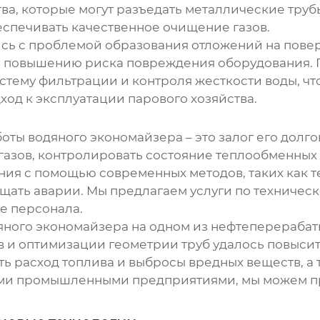
ва, которые могут разъедать металлические тру
еспечивать качественное очищение газов.
ись с проблемой образования отложений на пове
 повышению риска повреждения оборудования. 
стему фильтрации и контроля жесткости воды, чт
ход к эксплуатации парового хозяйства.
боты
водяного экономайзера
– это залог его дол
газов, контролировать состояние теплообменных 
ния с помощью современных методов, таких как т
щать аварии. Мы предлагаем услуги по техничес
ие персонала.
яного экономайзера
на одном из нефтеперерабат
 и оптимизации геометрии труб удалось повысит
ить расход топлива и выбросы вредных веществ, а
ными промышленными предприятиями, мы можем 