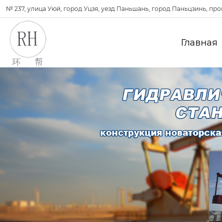
№ 237, улица Уюй, город Уцзя, уезд Паньшань, город Паньцзинь, пр
Главная