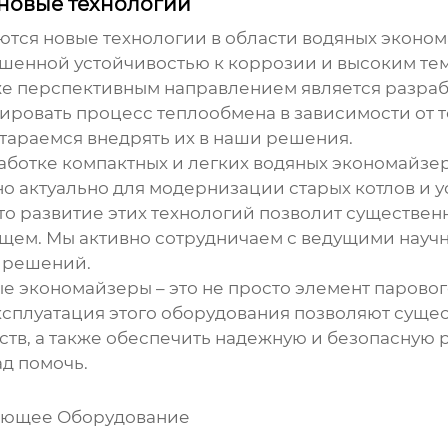
 новые технологии
ются новые технологии в области
водяных эконо
шенной устойчивостью к коррозии и высоким те
же перспективным направлением является разра
ировать процесс теплообмена в зависимости от 
стараемся внедрять их в наши решения.
аботке компактных и легких
водяных экономайзе
о актуально для модернизации старых котлов и 
то развитие этих технологий позволит существен
дущем. Мы активно сотрудничаем с ведущими науч
 решений.
ые экономайзеры
– это не просто элемент паровог
ксплуатация этого оборудования позволяют сущес
тв, а также обеспечить надежную и безопасную ра
ад помочь.
ающее Оборудование