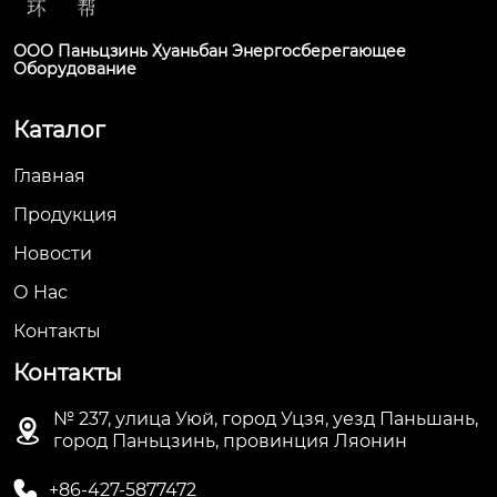
ООО Паньцзинь Хуаньбан Энергосберегающее
Оборудование
Каталог
Главная
Продукция
Новости
О Hас
Контакты
Контакты
№ 237, улица Уюй, город Уцзя, уезд Паньшань,

город Паньцзинь, провинция Ляонин

+86-427-5877472