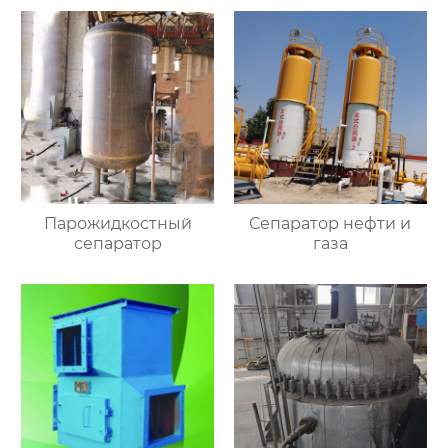
Парожидкостный
Сепаратор нефти и
сепаратор
газа