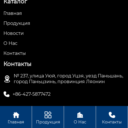
Каталог
Главная
Продукция
Новости
О Hас
Контакты
Контакты
№ 237, улица Уюй, город Уцзя, уезд Паньшань,

город Паньцзинь, провинция Ляонин

+86-427-5877472




Авторское право©ООО Паньцзинь Хуаньбан
Главная
Продукция
О Нас
Контакты
Энергосберегающее Оборудование