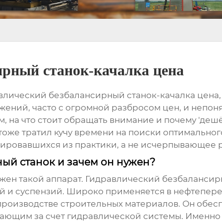
ирный станок-качалка цена
влический безбалансирный станок-качалка цена
ений, часто с огромной разбросом цен, и непоня
, на что стоит обращать внимание и почему 'дешё
я тоже тратил кучу времени на поиски оптимально
рмировавшихся из практики, а не исчерпывающее 
ый станок и зачем он нужен?
жен такой аппарат.
Гидравлический безбалансир
й и суспензий. Широко применяется в нефтепер
производстве строительных материалов. Он обе
ющим за счет гидравлической системы. Именно 