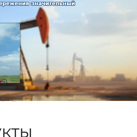
ые
кты