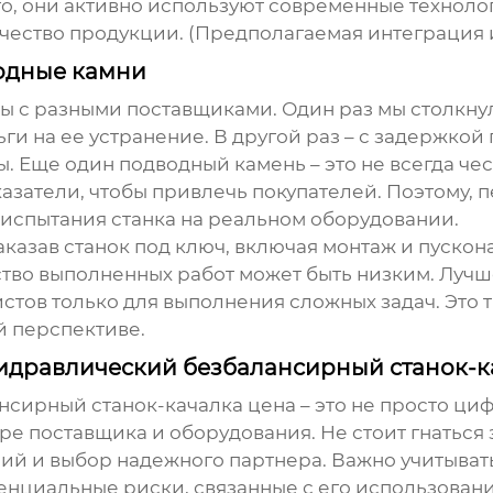
го, они активно используют современные технолог
чество продукции. (Предполагаемая интеграция
одные камни
боты с разными поставщиками. Один раз мы столкн
ги на ее устранение. В другой раз – с задержкой 
ты. Еще один подводный камень – это не всегда 
азатели, чтобы привлечь покупателей. Поэтому, 
 испытания станка на реальном оборудовании.
казав станок под ключ, включая монтаж и пусконал
ество выполненных работ может быть низким. Лучш
стов только для выполнения сложных задач. Это 
й перспективе.
 гидравлический безбалансирный станок-
нсирный станок-качалка цена
– это не просто циф
е поставщика и оборудования. Не стоит гнаться 
 и выбор надежного партнера. Важно учитывать н
тенциальные риски, связанные с его использован