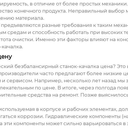
ируемость, в отличие от более простых механики.
ство конечного продукта. Неправильный выбор 
дению материала.
х предъявляются разные требования к таким меха
ым средам и способность работать при высоких т
ота очистки. Именно эти факторы влияют на конс
-качалка
.
цену
ский безбалансирный станок-качалка цена
? Это
 производители часто предлагают более низкие це
 и сервисом. Например, несколько лет назад мы з
лекательным по цене. В итоге, через полгода п
чительные средства на ремонт. Позже выяснилос
 используемая в корпусе и рабочих элементах, до
ргаться коррозии. Гидравлические компоненты (н
а эти компоненты может сильно варьироваться в 