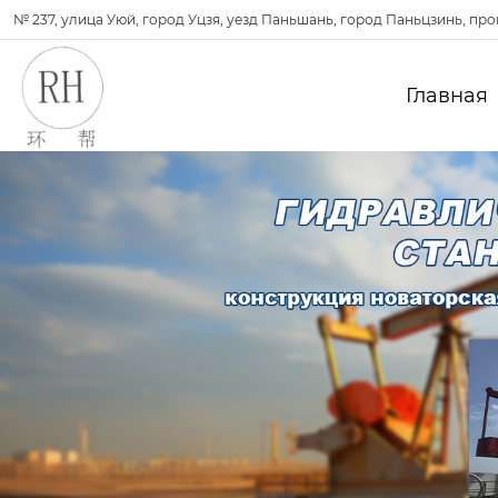
№ 237, улица Уюй, город Уцзя, уезд Паньшань, город Паньцзинь, пр
Главная