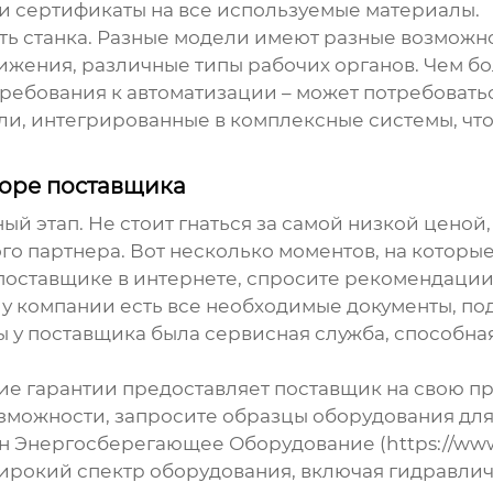
 и сертификаты на все используемые материалы.
ть станка. Разные модели имеют разные возможн
жения, различные типы рабочих органов. Чем б
 требования к автоматизации – может потребоват
ели, интегрированные в комплексные системы, ч
боре поставщика
ый этап. Не стоит гнаться за самой низкой ценой
 партнера. Вот несколько моментов, на которые
оставщике в интернете, спросите рекомендации 
 у компании есть все необходимые документы, п
ы у поставщика была сервисная служба, способн
кие гарантии предоставляет поставщик на свою п
зможности, запросите образцы оборудования для
н Энергосберегающее Оборудование (https://www.
ирокий спектр оборудования, включая
гидравлич