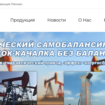
овинция Ляонин
Продукция
Новости
О Hас