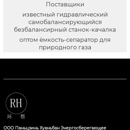
Поставщики
известный гидравлический
самобалансирующийся
безбалансирный станок-качалка
оптом ёмкость-сепаратор для
природного газа
ООО Паньцзинь Хуаньбан Энергосберегающее