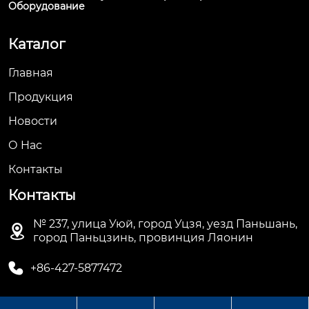
Оборудование
Каталог
Главная
Продукция
Новости
О Hас
Контакты
Контакты
№ 237, улица Уюй, город Уцзя, уезд Паньшань,

город Паньцзинь, провинция Ляонин

+86-427-5877472