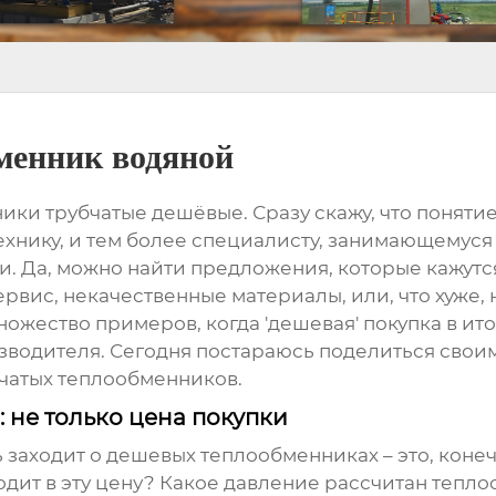
менник водяной
ники трубчатые дешёвые
. Сразу скажу, что поняти
нику, и тем более специалисту, занимающемуся и
ии. Да, можно найти предложения, которые кажут
 сервис, некачественные материалы, или, что хуж
множество примеров, когда 'дешевая' покупка в ит
зводителя. Сегодня постараюсь поделиться своим
чатых теплообменников
.
 не только цена покупки
ь заходит о
дешевых теплообменниках
– это, коне
ходит в эту цену? Какое давление рассчитан тепл