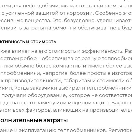
стем для нефтедобычи, мы часто сталкиваемся с 
, с усиленной защитой от коррозии. Особенно это
ссивные вещества. Это, безусловно, увеличивае
 снизить затраты на ремонт и обслуживание в буд
ктивность и стоимость
кже влияет на его стоимость и эффективность. Р
чеством ребер – обеспечивают разную теплообме
ики обычно более компактны и имеют более высо
плообменники, напротив, более просты в изготов
к производительности, габаритам и стоимости о
иями, когда заказчики выбирали
теплообменники
, получали оборудование, которое не соответство
едства на его замену или модернизацию. Важно 
етом всех факторов, влияющих на производитель
полнительные затраты
ивание и эксплуатацию
теплообменников
. Регуляр