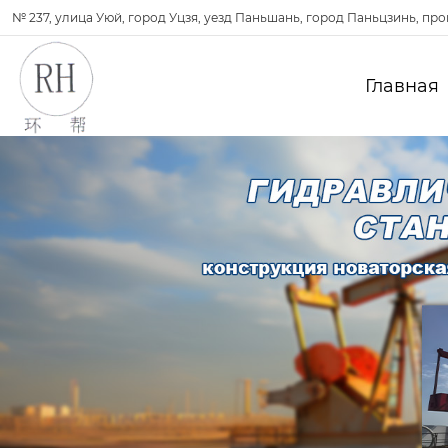
№ 237, улица Уюй, город Уцзя, уезд Паньшань, город Паньцзинь, пр
Главная