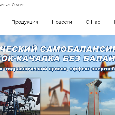
овинция Ляонин
Продукция
Новости
О Hас