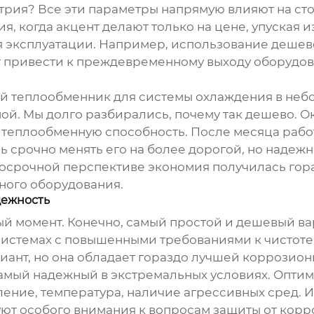
трия? Все эти параметры напрямую влияют на сто
ия, когда акцент делают только на цене, упуская
я эксплуатации. Например, использование деше
 привести к преждевременному выходу оборудовани
й теплообменник
для системы охлаждения в неб
й. Мы долго разбирались, почему так дешево. Ок
о теплообменную способность. После месяца раб
срочно менять его на более дорогой, но надежный
госрочной перспективе экономия получилась гор
ного оборудования.
дежность
й момент. Конечно, самый простой и дешевый вар
системах с повышенными требованиями к чистоте
иант, но она обладает гораздо лучшей коррозион
самый надежный в экстремальных условиях. Оптим
вление, температура, наличие агрессивных сред. 
ют особого внимания к вопросам защиты от корр