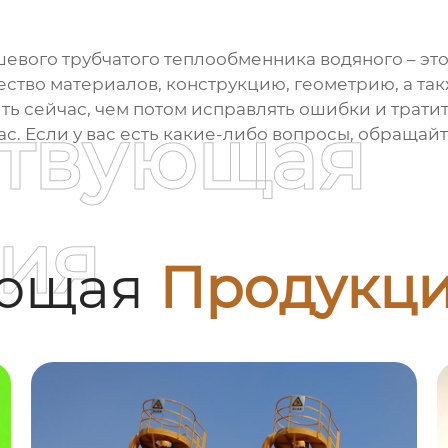
евого трубчатого теплообменника водяного
– эт
чество материалов, конструкцию, геометрию, а та
ь сейчас, чем потом исправлять ошибки и трати
ствующая
ас. Если у вас есть какие-либо вопросы, обращайт
ия
ующая
Продукц