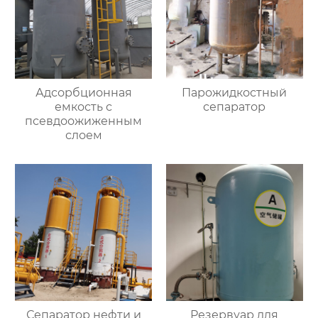
Адсорбционная
Парожидкостный
емкость с
сепаратор
псевдоожиженным
слоем
Сепаратор нефти и
Резервуар для