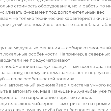
е только стоимость оборудования, но и работы по 
 усиливать фундамент под дополнительный вес.
ываем не только технические характеристики, но 
родвинутый
экономайзер котла
не волшебная табле
дят на модульные решения — собирают экономайзе
ют локальные особенности. Например, в северных
зводители не предусматривают.
плообменники воздух-воздух — мы всегда адапти
 заказчику, почему система замерзает в первую же
уб — из-за особенностей топлива.
ями:
автономный экономайзер
+ система умного к
опыта в автоматике. Мы в Паньцзинь Хуаньбан уже 
сыровато, но направление перспективное.
одителя экономайзеров — смотрите не на громкие 
у что даже лучшая труба будет бесполезна, если