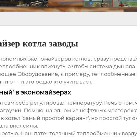
йзер котла заводы
втономных экономайзеров котлов', сразу предста
 теплообменник впихнуть, а чтобы система дышала
ющее Оборудование, к примеру, теплообменные 
инию — и это редко кто учитывает.
мный' в экономайзерах
ел сам себе регулировал температуру. Речь о том
агрузки. Помню, на одном из нефтяных месторож
 хотел 'самый простой вариант', но простой тут о
ала вполсилы.
ностью. Наш патентованный теплообменник воздух