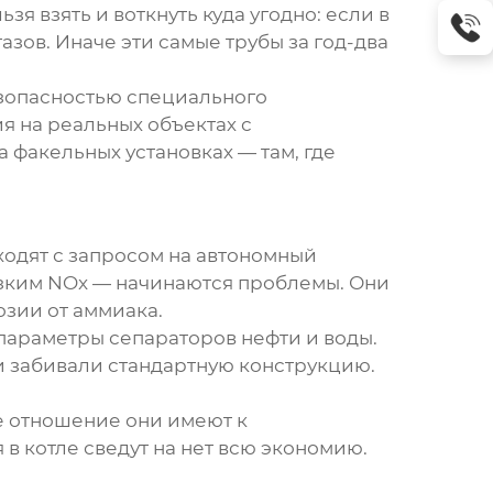
я взять и воткнуть куда угодно: если в
зов. Иначе эти самые трубы за год-два
безопасностью специального
я на реальных объектах с
факельных установках — там, где
ходят с запросом на
автономный
зким NOx — начинаются проблемы. Они
озии от аммиака.
 параметры сепараторов нефти и воды.
и забивали стандартную конструкцию.
е отношение они имеют к
в котле сведут на нет всю экономию.