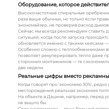
Оборудование, которое действите
Высокочастотные спиральные оребренные 
раза выше обычных, но только если прав
экономайзер, не проверив расход дымов
Сейчас мы всегда рекомендуем ставить да
ситуаций, когда после запуска приходитс
обновляется именно с такими кейсами — 
Особенно сложно с теплообменниками во
позволяет рекуперировать тепло даже пр
сторонних монтажников — те сэкономили
две недели.
Реальные цифры вместо рекламны
Когда говорят про 'экономию 30%', редко
месторождений реальная экономия топли
На объекте в Дацине, например, перед 
не вышло бы.
Срок окупаемости — тоже больной вопро