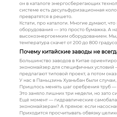
он в каталоге энергосберегающих технолог
системе есть десульфуризационная колон
превратятся в решето.
Кстати, про каталоги. Многие думают, ч
оборудования — это просто бумажка. А на
высокоэнергоемким оборудованием. Мы, 
температура скачет от 200 до 800 градусо
Почему китайские заводы не всегд
Большинство заводов в Китае ориентиров
экономайзер
для специфичных условий —
предлагают типовой проект, а потом ока
У нас в Паньцзинь Хуаньбан были случаи
Пришлось менять шаг оребрения труб — 
Это заняло лишних три недели, но зато с
Ещё момент — гидравлические самобалан
экономайзерам? А прямое: если насосная
Приходится просчитывать обвязку целиком