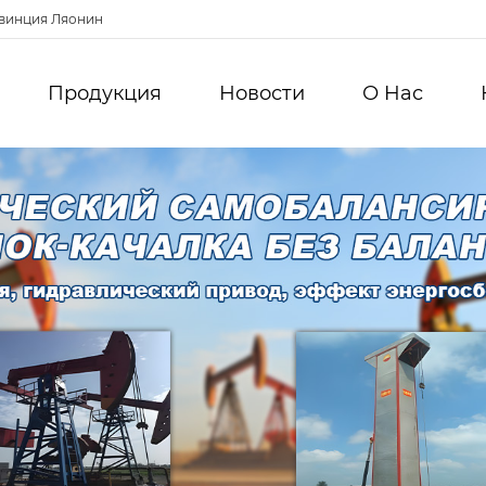
овинция Ляонин
Продукция
Новости
О Hас