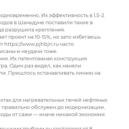
одновременно. Их эффективность в 1.5-2
водов в Шаньдуне поставили такие в
да разрушила крепления.
т проект на 10-15%, но зато избегаешь
 https://www.pjhbjn.ru часто
исаны и неудачи тоже.
ия. Их патентованая конструкция
ра. Один раз видел, как наняли
кли. Пришлось останавливать линию на
оектах для нагревательных печей нефтяных
л правильно обслужен до модернизации.
ходы от сажи — иначе никакой экономии
енными трубами он составляет от 8