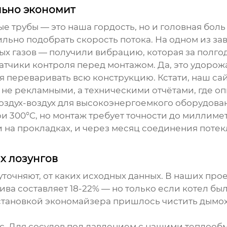
льно экономит
трубы — это наша гордость, но и головная боль 
ильно подобрать скорость потока. На одном из за
ых газов — получили вибрацию, которая за полго
тчики контроля перед монтажом. Да, это удорожае
я переваривать всю конструкцию. Кстати, наш сайт
не рекламными, а техническими отчётами, где оп
здух-воздух для высокоэнергоемкого оборудован
и 300°C, но монтаж требует точности до миллимет
 на прокладках, и через месяц соединения поте
х лозунгов
 уточняют, от каких исходных данных. В наших пр
ва составляет 18-22% — но только если котел бы
установкой экономайзера пришлось чистить дымо
с. Для сосудов под давлением с нашими теплообм