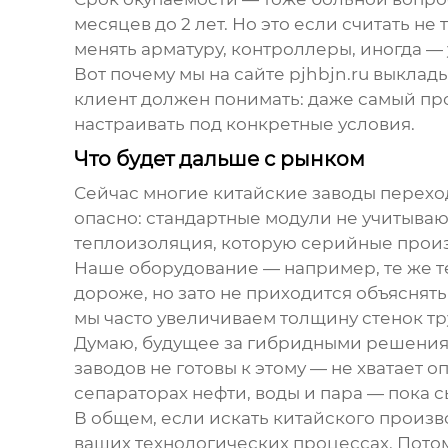
месяцев до 2 лет. Но это если считать н
менять арматуру, контроллеры, иногда —
Вот почему мы на сайте pjhbjn.ru выклад
клиент должен понимать: даже самый п
настраивать под конкретные условия.
Что будет дальше с рынком
Сейчас многие китайские заводы перехо
опасно: стандартные модули не учитыва
теплоизоляция, которую серийные прои
Наше оборудование — например, те же те
дороже, но зато не приходится объяснять
мы часто увеличиваем толщину стенок тр
Думаю, будущее за гибридными решени
заводов не готовы к этому — не хватает 
сепараторах нефти, воды и пара — пока 
В общем, если искать китайского произв
ваших технологических процессах. Потом