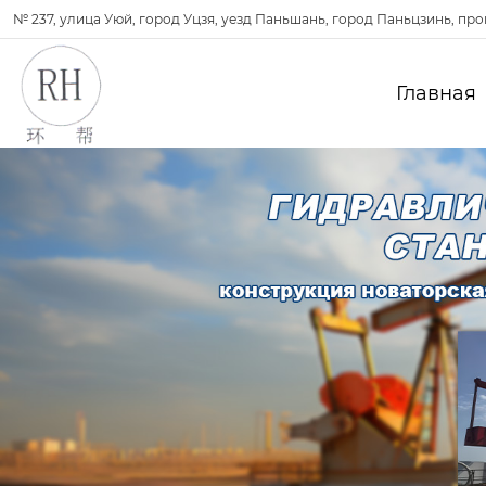
№ 237, улица Уюй, город Уцзя, уезд Паньшань, город Паньцзинь, пр
Главная