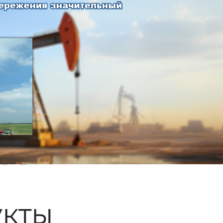
ые
кты