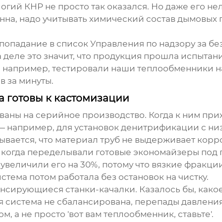
ий КНР не просто так оказался. Но даже его нельз
на, надо учитывать химический состав дымовых га
то попадание в список Управления по надзору за 
 деле это значит, что продукция прошла испытани
например, тестировали наши теплообменники на 
в за минуты.
а готовы к кастомизации
аны на серийное производство. Когда к ним при
 например, для установок денитрификации с ни
зывается, что материал труб не выдерживает корр
, когда переделывали готовые экономайзеры под
увеличили его на 30%, потому что вязкие фракци
истема потом работала без остановок на чистку.
сирующиеся станки-качалки. Казалось бы, како
 система не сбалансирована, перепады давления 
, а не просто 'вот вам теплообменник, ставьте'.