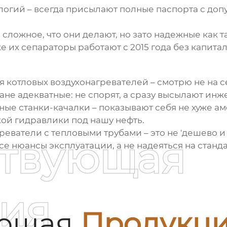
нологий – всегда присылают полные паспорта с д
 сложное, что они делают, но зато надежные как т
их сепараторы работают с 2015 года без капитал
котловых воздухонагревателей – смотрю не на се
ане адекватные: не спорят, а сразу высылают инж
ые станки-качалки – показывают себя не хуже ам
ой гидравлики под нашу нефть.
греватели с тепловыми трубами
– это не 'дешево и
ствующая
все нюансы эксплуатации, а не надеяться на стан
ия
ующая
Продукц