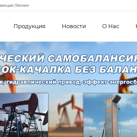
овинция Ляонин
Продукция
Новости
О Hас