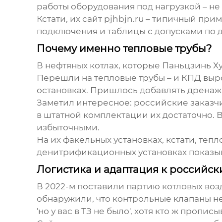
работы оборудования под нагрузкой – не
Кстати, их сайт pjhbjn.ru – типичный пр
подключения и таблицы с допусками по д
Почему именно тепловые трубы?
В нефтяных котлах, которые Паньцзинь Х
Перешли на
тепловые трубы
– и КПД выро
остановках. Пришлось добавлять дренаж
Заметил интересное: российские заказчи
в штатной комплектации их достаточно. 
избыточными.
На их факельных установках, кстати, те
денитрификационных установках показыв
Логистика и адаптация к российс
В 2022-м поставили партию
котловых воз
обнаружили, что контрольные клапаны не
'но у вас в ТЗ не было', хотя кто ж пропи