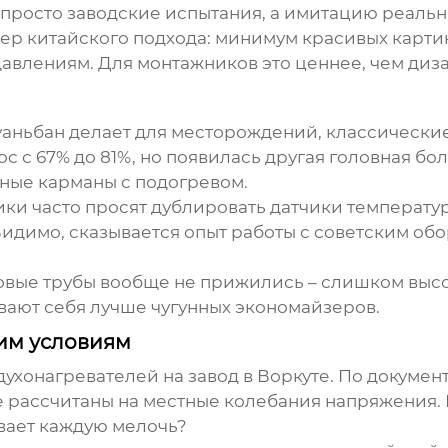
 просто заводские испытания, а имитацию реальны
имер китайского подхода: минимум красивых картин
авлениям. Для монтажников это ценнее, чем диза
уаньбан делает для месторождений, классически
с с 67% до 81%, но появилась другая головная бо
ные карманы с подогревом.
ки часто просят дублировать датчики температуры
Видимо, сказывается опыт работы с советским об
пловые трубы вообще не прижились – слишком высо
ают себя лучше чугунных экономайзеров.
ким условиям
духонагревателей
на завод в Воркуте. По докумен
 рассчитаны на местные колебания напряжения. К
сывает каждую мелочь?