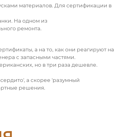
опусками материалов. Для сертификации в
анки. На одном из
ьного ремонта.
ртификаты, а на то, как они реагируют на
енера с запасными частями.
ериканских, но в три раза дешевле.
 сердито', а скорее 'разумный
дартные решения.
ия