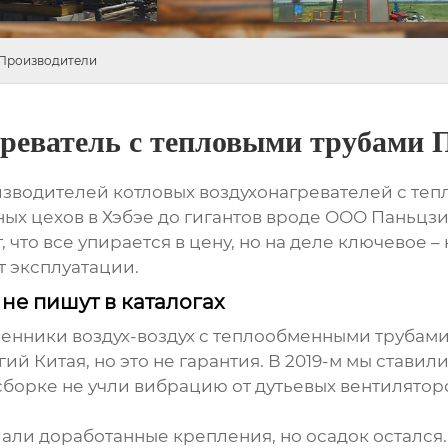
 Производители
греватель с тепловыми трубами 
изводителей котловых воздухонагревателей с теп
ных цехов в Хэбэе до гигантов вроде
ООО Паньцзи
 что все упирается в цену, но на деле ключевое –
т эксплуатации.
не пишут в каталогах
енники воздух-воздух с теплообменными трубам
й Китая, но это не гарантия. В 2019-м мы ставил
сборке не учли вибрацию от дутьевых вентилятор
ли доработанные крепления, но осадок остался.