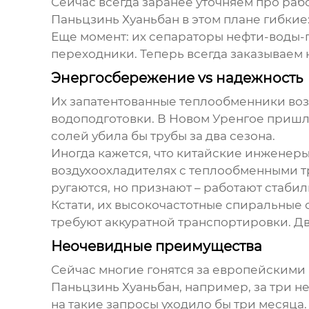
Сейчас всегда заранее уточняем про раб
Паньцзинь Хуаньбан в этом плане гибкие
Еще момент: их сепараторы нефти-воды-п
переходники. Теперь всегда заказываем 
Энергосбережение vs надежность
Их запатентованные
теплообменники воз
водоподготовки. В Новом Уренгое пришл
солей убила бы трубы за два сезона.
Иногда кажется, что китайские инженер
воздухоохладителях с теплообменными т
ругаются, но признают – работают стабил
Кстати, их высокочастотные спиральные 
требуют аккуратной транспортировки. Дв
Неочевидные преимущества
Сейчас многие гонятся за европейскими 
Паньцзинь Хуаньбан, например, за три н
на такие запросы уходило бы три месяца.