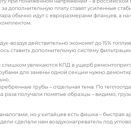
оту при пониженном напряжении – в российской 
: за дополнительную плату ставят усиленные ста
ара обычно идут с евроразмерами фланцев, а на
комплектом.
дух-воздух
действительно экономят до 15% топлив
ось ставить дополнительную систему фильтрации
ы слишком увлекаются КПД в ущерб ремонтоприго
рубами для замены одной секции нужно демонтир
ьно.
оребренные трубы – отдельная тема. По теплоотда
а раза получали помятые образцы – видимо, гру
аналогами, но у китайцев есть фишка – быстрая а
едели сделали нам воздухонагреватель под углов