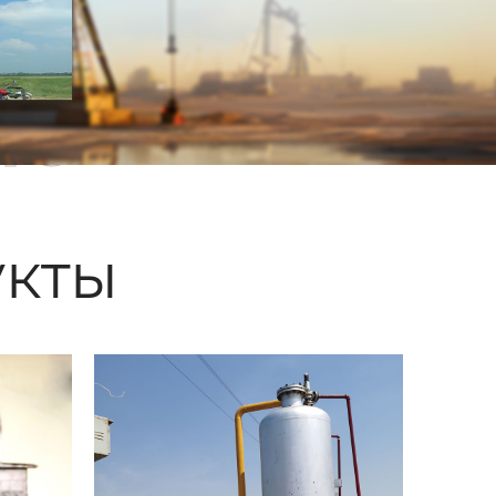
ые
кты