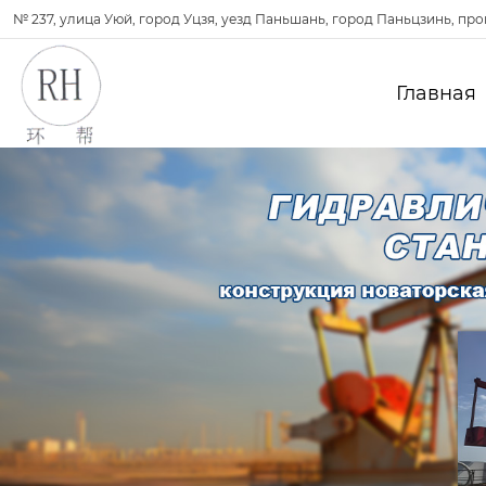
№ 237, улица Уюй, город Уцзя, уезд Паньшань, город Паньцзинь, пр
Главная