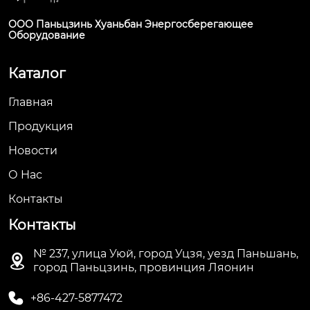
ООО Паньцзинь Хуаньбан Энергосберегающее
Оборудование
Каталог
Главная
Продукция
Новости
О Hас
Контакты
Контакты
№ 237, улица Уюй, город Уцзя, уезд Паньшань,

город Паньцзинь, провинция Ляонин

+86-427-5877472