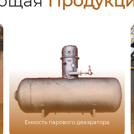
ующая
Продукц
Емкость парового деаэратора