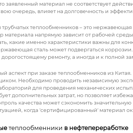
сто заявленный материал не соответствует действ
вою очередь, влияет на долговечность и эффект
я
трубчатых теплообменников
– это нержавеющая 
бор материала напрямую зависит от рабочей сред
мать, какие именно характеристики важны для ко
ержавеющая сталь может подвергаться коррозии
 дорогостоящему ремонту, а иногда и к полной з
ный аспект при заказе
теплообменников
из Китая.
иком. Необходимо проводить независимую экспе
лабораторий для проведения механических испыт
ебует дополнительных затрат, но позволяет избеж
нтроль качества может сэкономить значительную 
туацией, когда 'сертифицированный' материал о
ные
теплообменники
в нефтепереработке