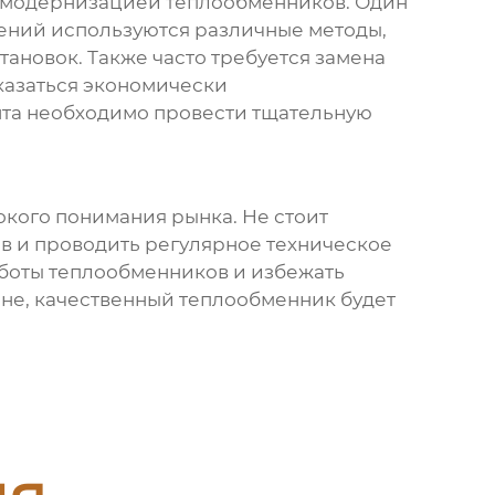
и модернизацией
теплообменников
. Один
жений используются различные методы,
тановок. Также часто требуется замена
казаться экономически
онта необходимо провести тщательную
окого понимания рынка. Не стоит
в и проводить регулярное техническое
аботы
теплообменников
и избежать
ене, качественный
теплообменник
будет