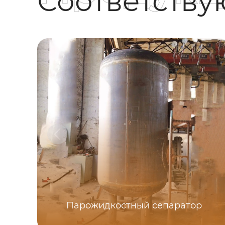
Соответств
Парожидкостный сепаратор