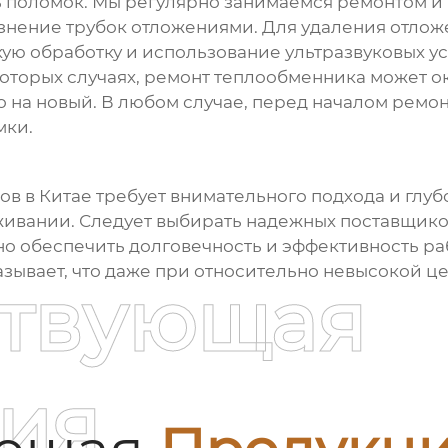
ть поломок. Мы регулярно занимаемся ремонтом 
рязнение трубок отложениями. Для удаления отло
ую обработку и использование ультразвуковых ус
оторых случаях, ремонт
теплообменника
может о
о на новый. В любом случае, перед началом рем
мки.
ков
в Китае требует внимательного подхода и глуб
уживании. Следует выбирать надежных поставщико
но обеспечить долговечность и эффективность р
зывает, что даже при относительно невысокой ц
ствующая
ия