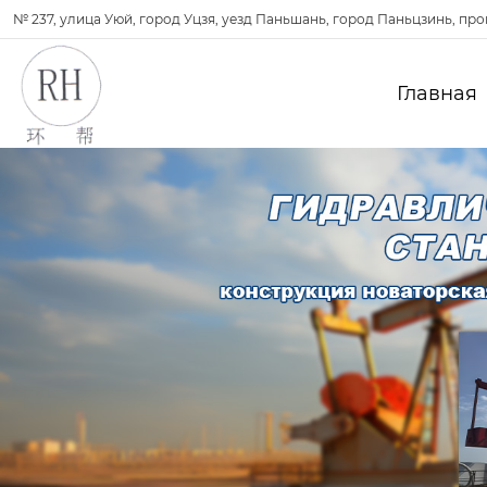
№ 237, улица Уюй, город Уцзя, уезд Паньшань, город Паньцзинь, пр
Главная