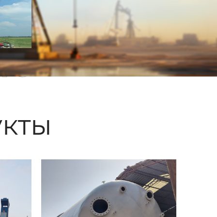
ые
кты