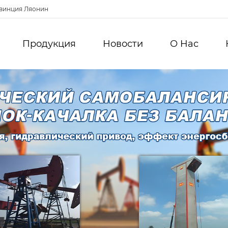
овинция Ляонин
Продукция
Новости
О Hас