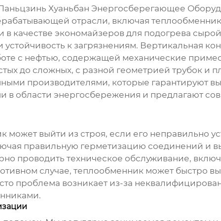
 Паньцзинь Хуаньбан Энергосберегающее Оборудо
ерабатывающей отрасли, включая
теплообменни
 в качестве экономайзеров для подогрева сырой
и устойчивость к загрязнениям. Вертикальная к
аботе с нефтью, содержащей механические приме
тых до сложных, с разной геометрией трубок и п
ными производителями, которые гарантируют вы
ями в области энергосбережения и предлагают с
ик
может выйти из строя, если его неправильно у
ключая правильную герметизацию соединений и 
рно проводить техническое обслуживание, включа
отивном случае, теплообменник может быстро вый
сто проблема возникает из-за неквалифицирован
енниками
.
изации