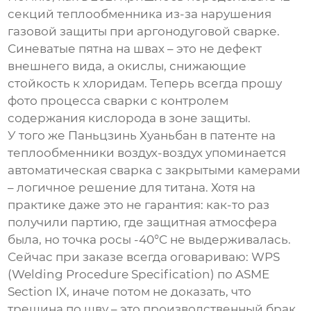
секций теплообменника из-за нарушения
газовой защиты при аргонодуговой сварке.
Синеватые пятна на швах – это не дефект
внешнего вида, а окислы, снижающие
стойкость к хлоридам. Теперь всегда прошу
фото процесса сварки с контролем
содержания кислорода в зоне защиты.
У того же Паньцзинь Хуаньбан в патенте на
теплообменники воздух-воздух
упоминается
автоматическая сварка с закрытыми камерами
– логичное решение для титана. Хотя на
практике даже это не гарантия: как-то раз
получили партию, где защитная атмосфера
была, но точка росы -40°C не выдерживалась.
Сейчас при заказе всегда оговариваю: WPS
(Welding Procedure Specification) по ASME
Section IX, иначе потом не доказать, что
трещина по шву – это производственный брак.