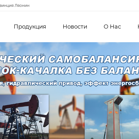
овинция Ляонин
Продукция
Новости
О Hас