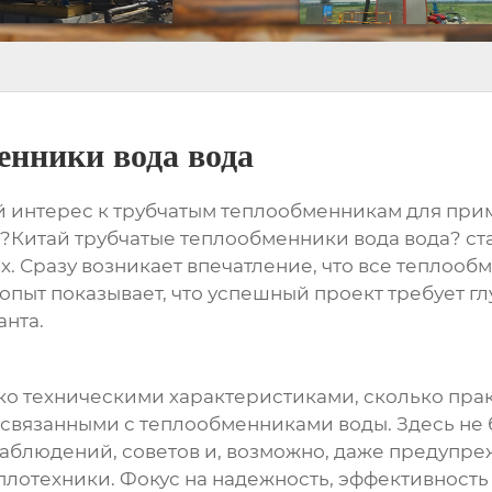
енники вода вода
й интерес к
трубчатым теплообменникам
для прим
?Китай трубчатые теплообменники вода вода?
ст
ах. Сразу возникает впечатление, что все теплоо
ой опыт показывает, что успешный проект требует 
анта.
лько техническими характеристиками, сколько пр
 связанными с
теплообменниками воды
. Здесь н
наблюдений, советов и, возможно, даже предупре
плотехники. Фокус на надежность, эффективност