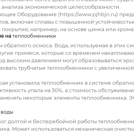
го анализа экономической целесообразности.
щее Оборудование (https://www.pjhbjn.ru) пре
ов, включая сплавы с повышенной устойчивостью
окрытия, например, на основе цинка или хрома,
ие на
теплообменники
обратного осмоса. Вода, используемая в этих сис
ругие примеси, которые со временем накапливаю
под высоким давлением могут образовываться эр
ьзовать
трубчатые теплообменники
с увеличенной
рая установила
теплообменник
в системе обратно
ктивность упала на 30%, а стоимость обслуживан
заменять некоторые элементы
теплообменника
. 
 воды
алог долгой и бесперебойной работы
теплообменн
ика. Может использоваться механическая очистк