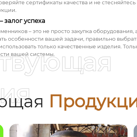
оверяйте сертификаты качества и не стесняйтесь
укции.
 залог успеха
бменников
– это не просто закупка оборудования
ть особенности вашей задачи, правильно выбрат
спользовать только качественные изделия. Тольк
ствующая
сти вашей системы.
ия
ующая
Продукц