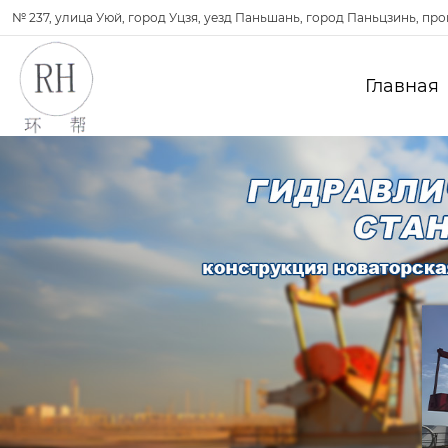
№ 237, улица Уюй, город Уцзя, уезд Паньшань, город Паньцзинь, пр
Главная