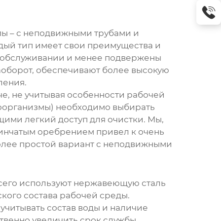
пы – с неподвижными трубами и
ждый тип имеет свои преимущества и
в обслуживании и менее подвержены
аоборот, обеспечивают более высокую
ления.
аче, не учитывая особенности рабочей
оорганизмы) необходимо выбирать
ими легкий доступ для очистки. Мы,
стинчатым оребрением привел к очень
более простой вариант с неподвижными
 всего используют нержавеющую сталь
ского состава рабочей среды.
учитывать состав воды и наличие
твенно увеличить срок службы