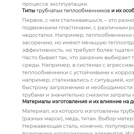
процессе эксплуатации.
Типы
трубчатых теплообменников
и их осо
Первое, с чем сталкиваешься, – это раз
подвижными пластинами, с различным рас
недостатки. Например, теплообменники
засорению, но имеют меньшую теплоотда
эффективность, но требуют более тщател
Часто бывает так, что заказчик выбирает
среды. Например, в системах с агресс
теплообменники с устойчивыми к корроз
например, сталкивались с ситуацией, ко
быстрому загрязнению и необходимости 
трубами и значительно снизили затраты 
Материалы изготовления и их влияние на д
Материал, из которого изготовлены труб
(разных марок), медь, титан. Выбор мате
Нержавеющая сталь, конечно, популярна,
возможных коррозионных элементов. Исп