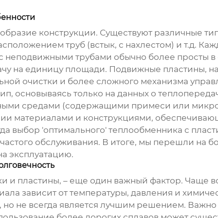
бенности
нообразие конструкции. Существуют различные ти
положением труб (встык, с нахлестом) и т.д. Ка
 с неподвижными трубами обычно более просты 
чу на единицу площади. Подвижные пластины, н
ьной очистки и более сложного механизма управ
 тип, основываясь только на данных о теплоперед
ивными средами (содержащими примеси или микр
ии материалами и конструкциями, обеспечивающ
гда выбор 'оптимального' теплообменника с пла
частого обслуживания. В итоге, мы перешли на 
на эксплуатацию.
олговечность
ки и пластины, – еще один важный фактор. Чаще
риала зависит от температуры, давления и химиче
 но не всегда является лучшим решением. Важно 
ользование более дорогих сплавов может сущес