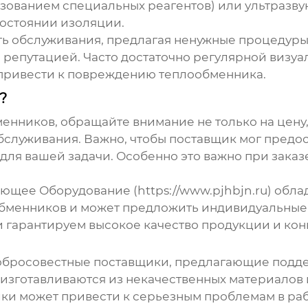
ьзованием специальных реагентов) или ультразвук
остоянии изоляции.
ь обслуживания, предлагая ненужные процедуры
 репутацией. Часто достаточно регулярной визуа
 привести к повреждению теплообменника.
?
менников
, обращайте внимание не только на цену
бслуживания. Важно, чтобы поставщик мог предо
для вашей задачи. Особенно это важно при зака
щее Оборудование (https://www.pjhbjn.ru) обла
бменников
и может предложить индивидуальные 
 гарантируем высокое качество продукции и кон
добросовестные поставщики, предлагающие под
 изготавливаются из некачественных материалов 
ки может привести к серьезным проблемам в ра