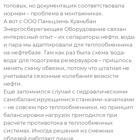
топовых, но документация соответствовала
нормам – проблема в монтажниках.
А вот с ООО Паньцзинь Хуаньбан
Энергосберегающее Оборудование связан
интересный опыт – их сепараторы нефти, воды
и пара мы адаптировали для теплообменника
на нефтебазе. Там как раз была схема 'вода-
вода' для подогрева резервуаров – пришлось
менять схему обвязки, потому что штатная не
учитывала сезонные колебания вязкости
нефти.
Ещё запомнился случай с гидравлическими
самобалансирующимися станками-качалками
– не совсем про теплообменники, но принцип
балансировки нагрузок пригодился при
расчёте противотока в теплообменных
системах. Иногда решения из смежных
облазей работают лучше