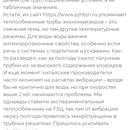
диаметры труб под реальные условия, а не
табличные значения.
Кстати, их сайт https://www.pjhbjn.ru упоминает
теплообменные трубы экономайзеров – это
смежная тема, но там другие температурные
режимы. Для воды-воды важнее
антикоррозионные свойства, особенно если
речь о системах с подпиткой из скважин. Как-
то раз видел, как за полгода 'съело' латунные
трубки из-за высокого содержания хлоридов.
И ещё момент: китайские производители
часто экономят на расчётах вибрации – вроде
бы не критично для воды, но при скоростях
выше 2 м/с начинаются проблемы. Мы
однажды ставили экспериментальный
теплообменник на ТЭЦ, так там от вибрации
через полгода появились микротрещины в
трубных решётках. Пришлось усиливать