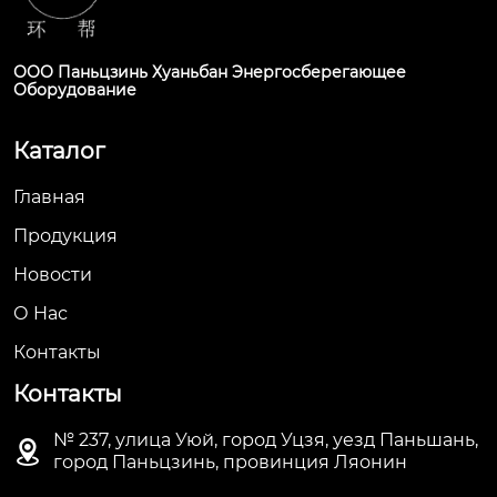
ООО Паньцзинь Хуаньбан Энергосберегающее
Оборудование
Каталог
Главная
Продукция
Новости
О Hас
Контакты
Контакты
№ 237, улица Уюй, город Уцзя, уезд Паньшань,

город Паньцзинь, провинция Ляонин