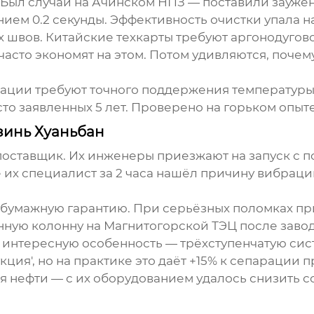
 Был случай на Ачинском НПЗ — поставили заужен
ием 0.2 секунды. Эффективность очистки упала н
х швов. Китайские техкарты требуют аргонодуго
асто экономят на этом. Потом удивляются, почем
ации требуют точного поддержения температуры 3
сто заявленных 5 лет. Проверено на горьком опыт
зинь Хуаньбан
поставщик. Их инженеры приезжают на запуск с 
фе их специалист за 2 часа нашёл причину вибрац
е бумажную гарантию. При серьёзных поломках пр
нную колонну на Магнитогорской ТЭЦ после завод
 интересную особенность — трёхступенчатую сист
кция', но на практике это даёт +15% к сепарации
я нефти — с их оборудованием удалось снизить с