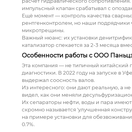
расчёт гидравлического сопротивления.
импульсный клапан срабатывал с опоздан
Ещё момент — контроль качества сварны
рентгенконтролем, но наши подрядчики ч
микротрещины.
Важный нюанс: их установки денитрифик
катализатор спекается за 2-3 месяца вме
Особенности работы с ООО Паньц
Эта компания — не типичный китайский 
диагностики. В 2022 году на запуске в У
выдержал соосность валов.
Из интересного: они дают реальную, а н
видел, как они меняли десульфуризацио
Их сепараторы нефти, воды и пара имеют
скромно называется 'улучшенная констру
на примере установки для обезвоживани
0.7%.