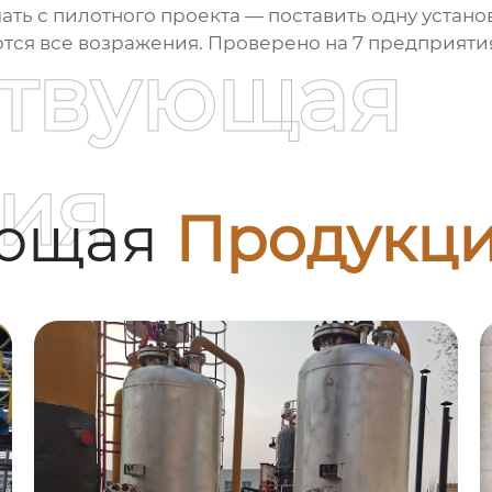
ать с пилотного проекта — поставить одну устано
тся все возражения. Проверено на 7 предприятия
ствующая
ия
ующая
Продукц