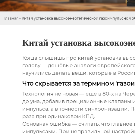
Главная
-
Китай установка высокоэнергетической газоимпульсной о
Китай установка высокоэн
Когда слышишь про
китай установка выс
голову — дешёвые аналоги европейского
научились делать вещи, которые в Росси
Что скрывается за термином 'газо
Технология не новая — ещё в 80-х на Ч
до ума, добавив прецизионные клапаны и
импульса, а в точности синхронизации. 
раза при одинаковом КПД.
Основная ошибка — считать, что главное
импульсами. При неправильной настройке