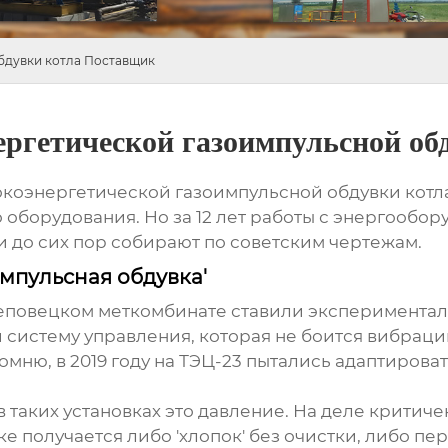
бдувки котла Поставщик
ергетической газоимпульсной о
окоэнергетической газоимпульсной обдувки котл
 оборудования. Но за 12 лет работы с энергообо
и до сих пор собирают по советским чертежам.
импульсная обдувка'
ереповецком меткомбинате ставили экспериментал
 систему управления, которая не боится вибрац
Помню, в 2019 году на ТЭЦ-23 пытались адаптиров
 в таких установках это давление. На деле крити
 получается либо 'хлопок' без очистки, либо пер