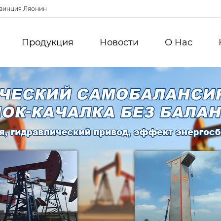
овинция Ляонин
Продукция
Новости
О Hас