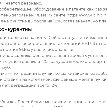
ачинается резонанс.
госберегающее Оборудование
в патенте как раз з
пень загрязнения. На их сайте https://www.pjhbjn
на очистке выросла на 18%, хотя изначально пла
 конкурентны
али только из-за цены. Сейчас ситуация изменила
стр энергосберегающих технологий КНР. Это не
против 91.8% у японских аналогов.
универсальные решения, а адаптировать установк
 с углом распыла 120 градусов вместо стандартны
труб.
ики — тот редкий случай, когда китайская разра
чи ставили на котельной, где раньше менять пучк
лет, деградация всего 12%.
обвязка. Российские монтажники привыкли к стан