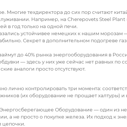
е. Многие техдиректора до сих пор считают китай
уживании. Например, на Cherepovets Steel Plant 
ей в год только на одной печи.
азались устойчивее немецких к нашим морозам — 
абильно. Секрет в дополнительном подогреве га
 займут до 40% рынка энергооборудования в Росс
обдувки
— здесь у них уже сейчас нет равных по
йские аналоги просто отсутствуют.
жно лично контролировать три момента: соответс
ников (их оборудование не прощает халтуры) и 
 Энергосберегающее Оборудование
— один из не
, а не просто о покупке железа. Их подход к эн
й цепочки.