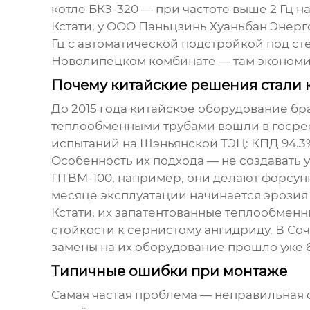
котле БКЗ-320 — при частоте выше 2 Гц н
Кстати, у
ООО Паньцзинь Хуаньбан Энер
Гц с автоматической подстройкой под сте
Новолипецком комбинате — там экономия 
Почему китайские решения стали
До 2015 года китайское оборудование бр
теплообменными трубами вошли в госрее
испытаний на Шэньянской ТЭЦ: КПД 94.3% 
Особенность их подхода — не создавать 
ПТВМ-100, например, они делают форсунки
месяце эксплуатации начинается эрозия 
Кстати, их запатентованные теплообменн
стойкости к сернистому ангидриду. В Со
замены на их оборудование прошло уже 6 
Типичные ошибки при монтаже
Самая частая проблема — неправильная 