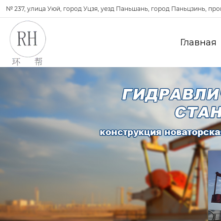
№ 237, улица Уюй, город Уцзя, уезд Паньшань, город Паньцзинь, пр
Главная