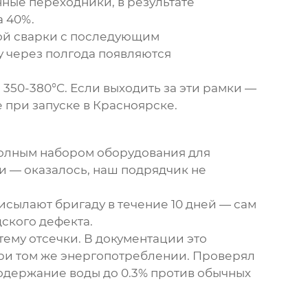
ные переходники, в результате
а 40%.
вой сварки с последующим
у через полгода появляются
50-380°C. Если выходить за эти рамки —
е при запуске в Красноярске.
полным набором оборудования для
ии — оказалось, наш подрядчик не
исылают бригаду в течение 10 дней — сам
ского дефекта.
ему отсечки. В документации это
 при том же энергопотреблении. Проверял
одержание воды до 0.3% против обычных