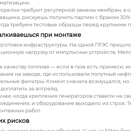
оматизацию.
орелки требуют регулярной замены мембран, а ор
авщика, рискуешь получить партию с браком 30% 
егда требуем тестовые образцы перед крупными 
алкиваешься при монтаже
одготовка инфраструктуры. На одной ГРЭС пришл
ционную нагрузку от импульсных устройств. Мелоч
 качеству топлива — если в газе есть примеси,
ание на заводе, где использовали попутный неф
ельные фильтры. Клиент сначала возмущался, но
доплатить за апгрейд.
чаи, когда крепления генераторов ставили на с
соединения, и оборудование выходило из строя. 
онтажных работ.
их рисков
на наличие реальных объектов. У нас на https://w