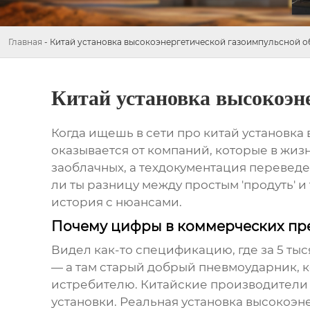
Главная
-
Китай установка высокоэнергетической газоимпульсной о
Китай установка высокоэн
Когда ищешь в сети про
китай установка
оказывается от компаний, которые в жиз
заоблачных, а техдокументация переведена
ли ты разницу между простым 'продуть' и
история с нюансами.
Почему цифры в коммерческих пр
Видел как-то спецификацию, где за 5 ты
— а там старый добрый пневмоударник, 
истребителю. Китайские производители ч
установки. Реальная
установка высокоэн