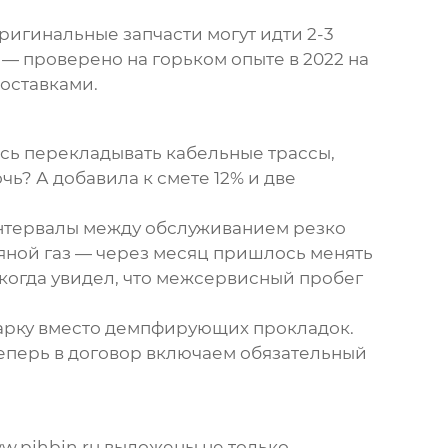
игинальные запчасти могут идти 2-3
— проверено на горьком опыте в 2022 на
поставками.
ось перекладывать кабельные трассы,
ь? А добавила к смете 12% и две
 интервалы между обслуживанием резко
тяной газ — через месяц пришлось менять
 когда увидел, что межсервисный пробег
варку вместо демпфирующих прокладок.
Теперь в договор включаем обязательный
ww.pjhbjn.ru выложены не только