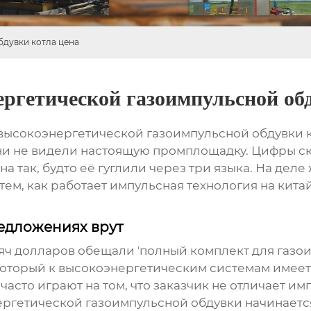
бдувки котла цена
ергетической газоимпульсной об
 высокоэнергетической газоимпульсной обдувки 
ни не видели настоящую промплощадку. Цифры ск
 так, будто её гуглили через три языка. На деле 
 тем, как работает импульсная технология на кит
едложениях врут
сяч долларов обещали 'полный комплект для газо
который к высокоэнергетическим системам имеет
асто играют на том, что заказчик не отличает и
ергетической газоимпульсной обдувки
начинается