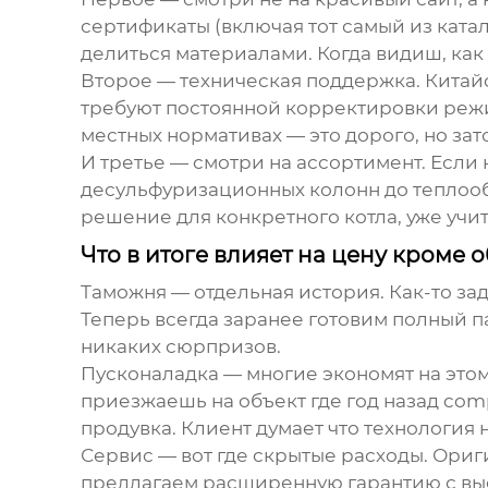
сертификаты (включая тот самый из ката
делиться материалами. Когда видиш, как
Второе — техническая поддержка. Китайс
требуют постоянной корректировки реж
местных нормативах — это дорого, но зат
И третье — смотри на ассортимент. Если
десульфуризационных колонн до теплооб
решение для конкретного котла, уже учи
Что в итоге влияет на цену кроме
Таможня — отдельная история. Как-то з
Теперь всегда заранее готовим полный п
никаких сюрпризов.
Пусконаладка — многие экономят на этом
приезжаешь на объект где год назад com
продувка. Клиент думает что технология 
Сервис — вот где скрытые расходы. Ориги
предлагаем расширенную гарантию с вые