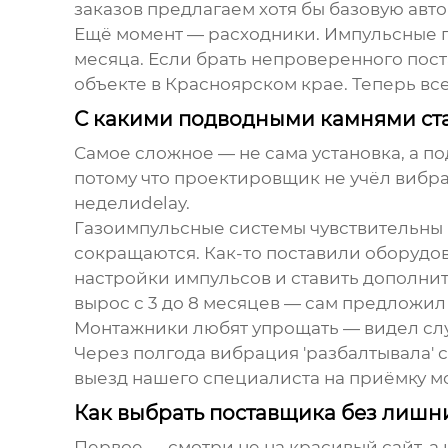
заказов предлагаем хотя бы базовую авт
Ещё момент — расходники. Импульсные г
месяца. Если брать непроверенного пост
объекте в Красноярском крае. Теперь вс
С какими подводными камнями ст
Самое сложное — не сама установка, а п
потому что проектировщик не учёл вибра
неделиdelay.
Газоимпульсные системы чувствительны к
сокращаются. Как-то поставили оборудов
настройки импульсов и ставить дополнит
вырос с 3 до 8 месяцев — сам предложил 
Монтажники любят упрощать — видел слу
Через полгода вибрация 'разбалтывала' 
выезд нашего специалиста на приёмку м
Как выбрать поставщика без лишн
Первое — смотри не на красивый сайт, а 