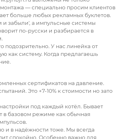
 с монтажа — специально просим клиентов
ждает больше любых рекламных буклетов.
 и забыли', а импульсные системы
орит по-русски и разбирается в
.
о подозрительно. У нас линейка от
ю как систему. Когда предлагаешь
ние.
рмленных сертификатов на давление.
ытаний. Это +7-10% к стоимости но зато
 настройки под каждый котёл. Бывает
ет в базовом режиме как обычная
импульсов.
но и в надёжности тоже. Мы всегда
пит спокойно. Особенно важно для