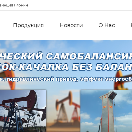
овинция Ляонин
Продукция
Новости
О Hас