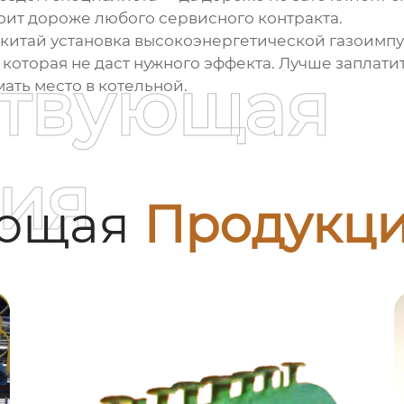
тоит дороже любого сервисного контракта.
китай установка высокоэнергетической газоимпу
которая не даст нужного эффекта. Лучше заплати
ствующая
мать место в котельной.
ия
ующая
Продукц