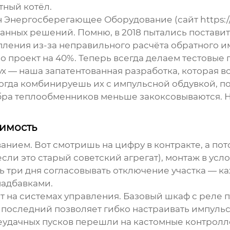
тный котёл.
нергосберегающее Оборудование (сайт https://w
ванных решений. Помню, в 2018 пытались постав
крепления из-за неправильного расчёта обратного
о проект на 40%. Теперь всегда делаем тестовые 
ух — наша запатентованная разработка, которая в
огда комбинируешь их с импульсной обдувкой, п
ебра теплообменников меньше закоксовываются. Н
оимость
ванием. Вот смотришь на цифру в контракте, а п
сли это старый советский агрегат), монтаж в ус
 три дня согласовывать отключение участка — ка
надбавками.
т на системах управления. Базовый шкаф с реле
о последний позволяет гибко настраивать импуль
еудачных пусков перешли на кастомные контролл