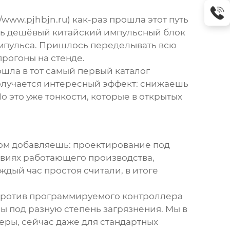
ww.pjhbjn.ru) как-раз прошла этот путь
ить дешёвый китайский импульсный блок
 импульса. Пришлось переделывать всю
прогоны на стенде.
ошла в тот самый первый каталог
олучается интересный эффект: снижаешь
о это уже тонкости, которые в открытых
отом добавляешь: проектирование под
ловиях работающего производства,
ждый час простоя считали, в итоге
 против программируемого контроллера
сы под разную степень загрязнения. Мы в
еры, сейчас даже для стандартных