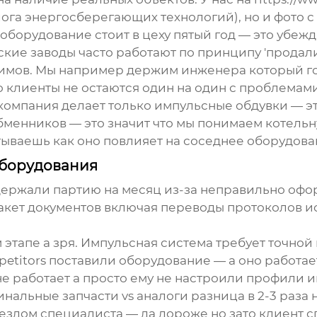
лога энергосберегающих технологий), но и фото
 оборудование стоит в цеху пятый год — это убе
кие заводы часто работают по принципу 'продали
имов. Мы например держим инженера который гов
о клиенты не остаются один на один с проблемами
 компания делает только импульсные обдувки — эт
менников — это значит что мы понимаем котельну
тываешь как оно повлияет на соседнее оборудова
 оборудования
адержали партию на месяц из-за неправильно офо
акет документов включая переводы протоколов исп
 этапе а зря. Импульсная система требует точной
petitors поставили оборудование — а оно работа
не работает а просто ему не настроили профили 
нальные запчасти vs аналоги разница в 2-3 раза 
здом специалиста — да дороже но зато клиент с