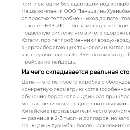
комплектации без адаптации под конкре
Наша компания ООО Паньцзинь Хуаньбан Э
от простых теплообменников до патенто
на котёл БКЗ-210 — он за месяц 'съел' 
подвесную систему, что в итоге удорожил
Кстати, про теплообменники воздух-возд
энергосберегающих технологий Китая. К
частоту очистки на 30-35%, потому что р
прайсах не найдёшь.
Из чего складывается реальная ст
Цена — это не просто коробка с оборудо
конкретную геометрию котла (особенно е
обучение персонала... Один раз пришлось
монтаж вели ночью с дополнительными 
Китайские производители часто экономя
— разница в 2-3 тысячи долларов, но зат
Паньцзинь Хуаньбан после нескольких н