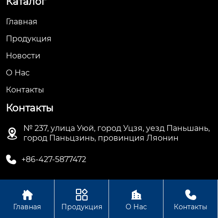
Каталог
Главная
Продукция
Новости
О Hас
Контакты
Контакты
№ 237, улица Уюй, город Уцзя, уезд Паньшань,

город Паньцзинь, провинция Ляонин

+86-427-5877472




Авторское право©ООО Паньцзинь Хуаньбан
Главная
Продукция
О Нас
Контакты
Энергосберегающее Оборудование