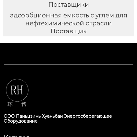
Поставщики
адсорбционная ёмкость с углем для
нефтехимической отрасли
Поставщик
ООО Паньцзинь Хуаньбан Энергосберегающее
Оборудование