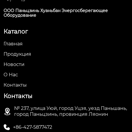
ООО Паньцзинь Хуаньбан Энергосберегающее
Оборудование
Каталог
Главная
Продукция
Новости
О Hас
Контакты
Контакты
№ 237, улица Уюй, город Уцзя, уезд Паньшань,

город Паньцзинь, провинция Ляонин

+86-427-5877472