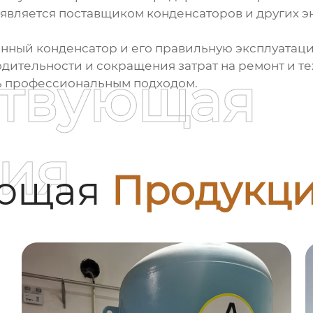
 является поставщиком
конденсаторов
и других 
венный
конденсатор
и его правильную эксплуатаци
ительности и сокращения затрат на ремонт и те
ствующая
ть профессиональным подходом.
ия
ующая
Продукц