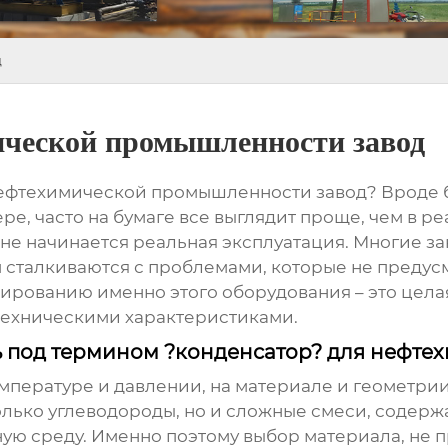
д
ической промышленности завод
нефтехимической промышленности завод
? Вроде 
ре, часто на бумаге все выглядит проще, чем в ре
 не начинается реальная эксплуатация. Многие з
м сталкиваются с проблемами, которые не преду
ктированию именно этого оборудования – это цела
техническими характеристиками.
ь под термином ?конденсатор? для нефте
мпературе и давлении, на материале и геометрии
ько углеводороды, но и сложные смеси, содерж
ную среду. Именно поэтому выбор материала, не 