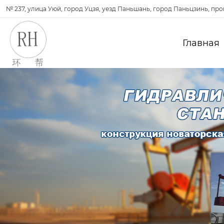
№ 237, улица Уюй, город Уцзя, уезд Паньшань, город Паньцзинь, пр
Главная