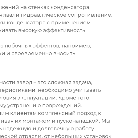
ожений на стенках
конденсатора
,
ичивали гидравлическое сопротивление.
вки
конденсатора
с применением
живать высокую эффективность
ть побочных эффектов, например,
ки и своевременно вносить
ности завод
– это сложная задача,
ктеристиками, необходимо учитывать
ловия эксплуатации. Кроме того,
му устранению повреждений.
им клиентам комплексный подход к
чивая их монтажом и пусконаладкой. Мы
ь надежную и долговечную работу
еской отрасли, от небольших установок