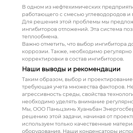
В одном из нефтехимических предприяти
работающего с смесью углеводородов и 
Для решения этой проблемы мы предло
ингибиторов отложений. Эта система по
теплообмена.
Важно отметить, что выбор ингибитора д
коррозии. Также, необходимо регулярно
корректировки в состав ингибиторов.
Наши выводы и рекомендации
Таким образом, выбор и проектировани
требующая учета множества факторов. Н
агрессивность среды, свойства технолог
необходимо уделять внимание регулярн
Мы, ООО Паньцзинь Хуаньбан Энергосбе
решению этой задачи, начиная от проек
используем только качественные матери
оборудования. Наши
конденсаторы
испол