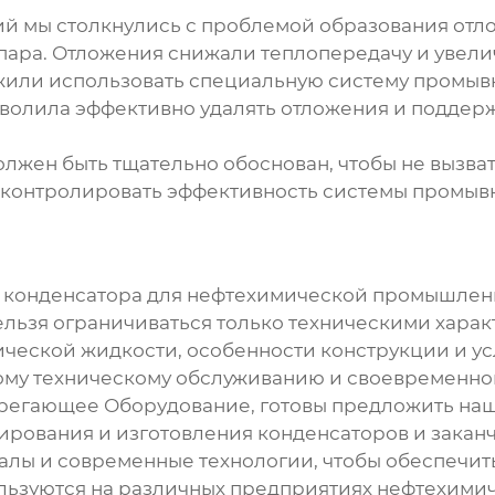
й мы столкнулись с проблемой образования отл
пара. Отложения снижали теплопередачу и увел
жили использовать специальную систему промы
зволила эффективно удалять отложения и поддер
олжен быть тщательно обоснован, чтобы не вызва
 контролировать эффективность системы промыв
е
конденсатора для нефтехимической промышлен
ельзя ограничиваться только техническими хара
ической жидкости, особенности конструкции и ус
ому техническому обслуживанию и своевременно
регающее Оборудование, готовы предложить наш
тирования и изготовления
конденсаторов
и закан
алы и современные технологии, чтобы обеспечит
ьзуются на различных предприятиях нефтехимич