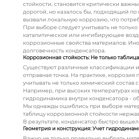
стойкости, становится критически важны
дорогой, но казалось бы, подходящий по
вызвали локальную коррозию, что потре
При выборе следует учитывать не только
каталитическое или ингибирующее возд
коррозионные свойства материалов. Ино
долговечность
конденсатора
.
Коррозионная стойкость: Не только таблиц
Существуют различные классификации и
отправная точка. На практике, коррозия
учитывать не только химический состав с
Например, при высоких температурах кор
гидродинамика внутри
конденсатора
- о
Мы однажды ошиблись при выборе матери
таблицу коррозионной стойкости нержав
В результате,
конденсатор
быстро вышел 
Геометрия и конструкция: Учет гидродина
Важно не только правильно выбрать мат