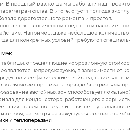
м. В прошлый раз, когда мы работали над проект
 параметрам сплав. В итоге, спустя полгода экс
бовало дорогостоящего ремонта и простоя.
 состав технологической среды, но и наличие при
ействие. Например, даже небольшое количество 
гда для конкретных условий требуются специал
а МЭК
 таблицы, определяющие коррозионную стойкост
 проявляется непредсказуемо, в зависимости от 
реды, но и ее физические свойства, такие как тем
розия может протекать гораздо быстрее, чем пр
бразование застойных зон способствует локально
ала для конденсатора, работающего с сернисты
еющих сталей, но не учли повышенную опасность
из строя, несмотря на кажущуюся 'соответствие'
мики и теплопередачи
ериал, но и продумать геометрию
конденсатора
. 