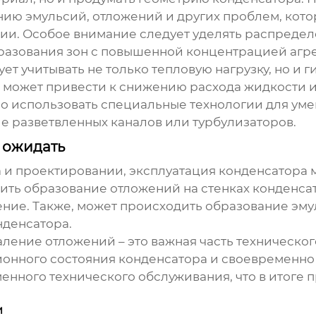
нию эмульсий, отложений и других проблем, кот
ии. Особое внимание следует уделять распредел
разования зон с повышенной концентрацией агр
ет учитывать не только тепловую нагрузку, но и
 может привести к снижению расхода жидкости 
имо использовать специальные технологии для у
е разветвленных каналов или турбулизаторов.
 ожидать
 и проектировании, эксплуатация
конденсатора
м
ить образование отложений на стенках
конденса
ние. Также, может происходить образование эму
нденсатора
.
аление отложений – это важная часть техническо
ионного состояния
конденсатора
и своевременно 
енного технического обслуживания, что в итоге 
и