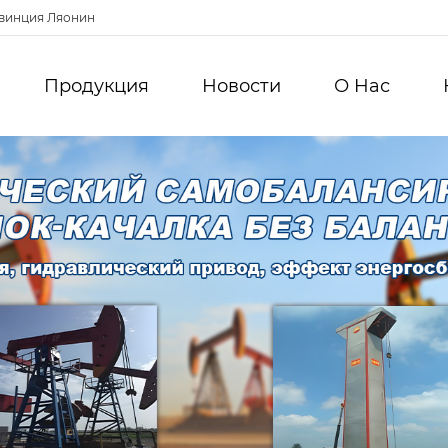
овинция Ляонин
Продукция
Новости
О Hас