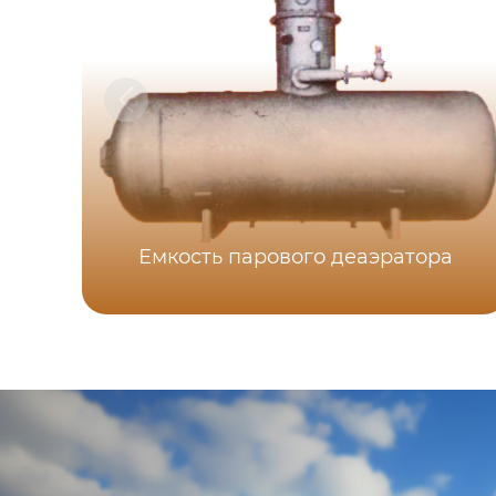
Емкость парового деаэратора