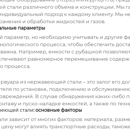
ей стали
различного объема и конструкции. Мы г
индивидуальный подход к каждому клиенту. Мы н
анения и обработки жидкостей и газов.
мальные параметры
ый параметр, но необходимо учитывать и другие ф
хнологического процесса, чтобы обеспечить дос
 важна. Например, емкости с рубашкой позволяю
спечивают равномерное перемешивание содержи
о процесса.
ервуара из нержавеющей стали
– это залог его д
еля по установке, подключению и обслуживанию
 повреждений. В случае обнаружения каких-либо
монтажу и пуско-наладке емкостей, а также по те
веющей стали
: основные факторы
али
зависит от многих факторов: материала, разм
о, цену могут влиять транспортные расходы, тамо