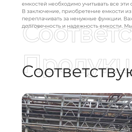
емкостей необходимо учитывать все эти
В заключение, приобретение
емкости и
переплачивать за ненужные функции. Ва
Соответ
долговечность и надежность емкости. М
Продукц
Соответств