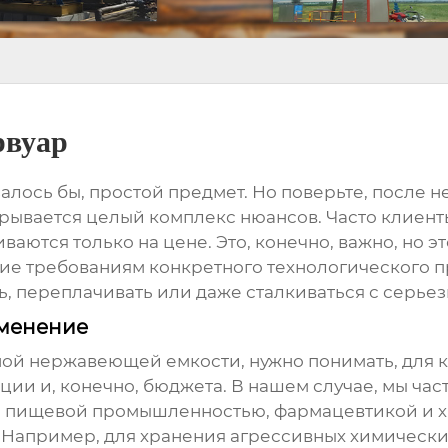
рвуар
азалось бы, простой предмет. Но поверьте, после н
крывается целый комплекс нюансов. Часто клиенты
аются только на цене. Это, конечно, важно, но 
вие требованиям конкретного технологического п
ь, переплачивать или даже сталкиваться с серь
именение
ной
нержавеющей емкости
, нужно понимать, для 
кции и, конечно, бюджета. В нашем случае, мы ч
, пищевой промышленностью, фармацевтикой и х
 Например, для хранения агрессивных химически