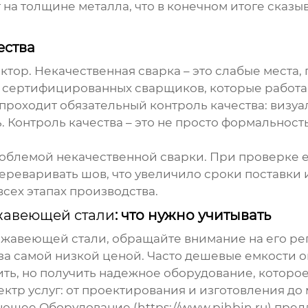
 на толщине металла, что в конечном итоге сказ
ества
тор. Некачественная сварка – это слабые места,
о сертифицированных сварщиков, которые работ
 проходит обязательный контроль качества: визу
Контроль качества – это не просто формальность
облемой некачественной сварки. При проверке е
ереваривать шов, что увеличило сроки поставки и
всех этапах производства.
жавеющей стали
: что нужно учитывать
ржавеющей стали
, обращайте внимание на его ре
я за самой низкой ценой. Часто дешевые емкости
ть, но получить надежное оборудование, которое
ктр услуг: от проектирования и изготовления до
щее Оборудование (https://www.pjhbjn.ru) пре