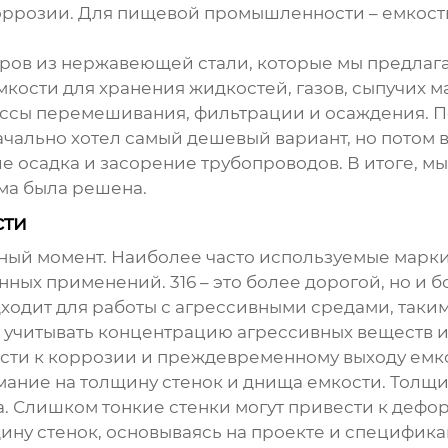
оррозии. Для пищевой промышленности – емкост
ров из нержавеющей стали
, которые мы предлаг
мкости для хранения жидкостей, газов, сыпучих м
цессы перемешивания, фильтрации и осаждения. П
ачально хотел самый дешевый вариант, но потом 
 осадка и засорение трубопроводов. В итоге, м
ма была решена.
сти
ый момент. Наиболее часто используемые марки: 3
х применений. 316 – это более дорогой, но и б
дит для работы с агрессивными средами, такими
о учитывать концентрацию агрессивных веществ 
ти к коррозии и преждевременному выходу емко
мание на толщину стенок и днища емкости. Толщи
. Слишком тонкие стенки могут привести к деф
ну стенок, основываясь на проекте и спецификац