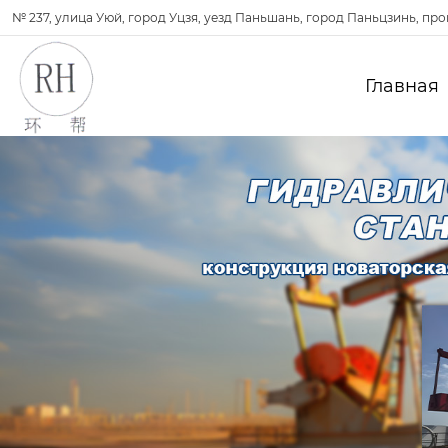
№ 237, улица Уюй, город Уцзя, уезд Паньшань, город Паньцзинь, пр
Главная