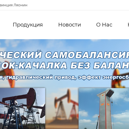
овинция Ляонин
Продукция
Новости
О Hас