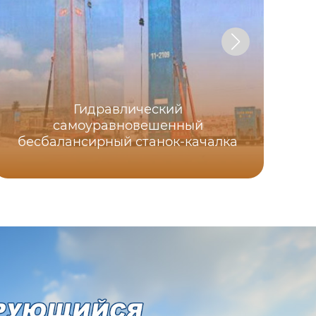
Гидравлический
самоуравновешенный
бесбалансирный станок-качалка