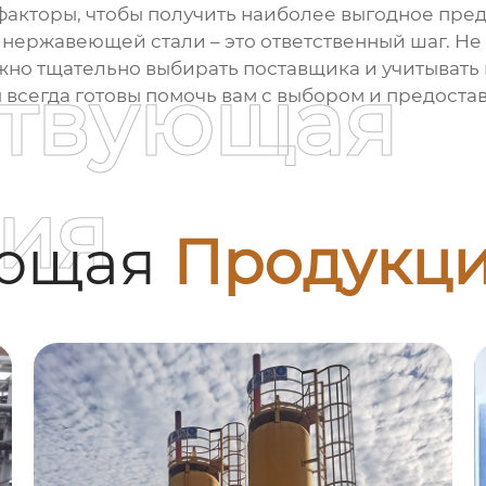
 факторы, чтобы получить наиболее выгодное пре
з нержавеющей стали
– это ответственный шаг. Не
жно тщательно выбирать поставщика и учитывать
ствующая
ы всегда готовы помочь вам с выбором и предост
ия
ующая
Продукц