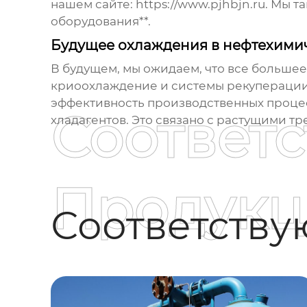
нашем сайте:
https://www.pjhbjn.ru
. Мы т
оборудования**.
Будущее охлаждения в нефтехим
В будущем, мы ожидаем, что все большее
криоохлаждение и системы рекуперации 
эффективность производственных процес
Соответ
хладагентов. Это связано с растущими 
Продукц
Соответств