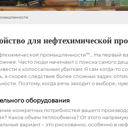
промышленности
ройство для нефтехимической п
фтехимической промышленности**… На первый взгля
сложнее. Часто люди начинают с поиска самого деш
вести к колоссальным убыткам. Я сам когда-то со
ль, а скорее следствие более сложных задач: оп
ости. Поэтому, когда речь заходит о выборе, нуж
тельного оборудования
ние конкретных потребностей вашего производс
я? Каков объем теплообмена? От этого напрямую 
сальный вариант – это рискованно, особенно в не