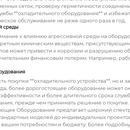
менных сеток, проверку герметичности соединен
лужбы **охладительного оборудования** и избежа
еское обслуживание не реже одного раза в год.
й среды
нимание к влиянию агрессивной среды на оборуд
кретным химическим веществам, присутствующим
ов может привести к коррозии и разрушению обо
начительным финансовым потерям. Например, рабо
орудования
ь покупки **охладительного устройства**, но и з
да, более дорогостоящее оборудование может ок
оэффективности и более длительного срока служ
вания, прежде чем принимать решение о покупке.
ющее Оборудование предлагает широкий спектр
андартных моделей до индивидуальных проектов.
 вашим потребностям и бюджету. Более подробн