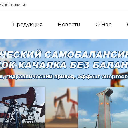
овинция Ляонин
Продукция
Новости
О Hас