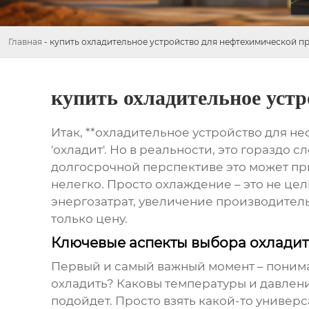
Главная
-
купить охладительное устройство для нефтехимической 
купить охладительное уст
Итак, **охладительное устройство для не
'охладит'. Но в реальности, это гораздо 
долгосрочной перспективе это может при
нелегко. Просто охлаждение – это не це
энергозатрат, увеличение производительн
только цену.
Ключевые аспекты выбора охлади
Первый и самый важный момент – понима
охладить? Каковы температуры и давлени
подойдет. Просто взять какой-то универ