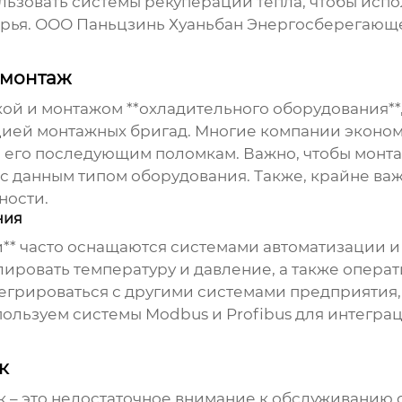
ьзовать системы рекуперации тепла, чтобы испол
ырья. ООО Паньцзинь Хуаньбан Энергосберегающ
 монтаж
ой и монтажом **охладительного оборудования**
ией монтажных бригад. Многие компании экономя
и его последующим поломкам. Важно, чтобы мон
 данным типом оборудования. Также, крайне ва
ности.
ния
** часто оснащаются системами автоматизации и 
ировать температуру и давление, а также операт
егрироваться с другими системами предприятия, 
пользуем системы Modbus и Profibus для интегр
к
 – это недостаточное внимание к обслуживанию 