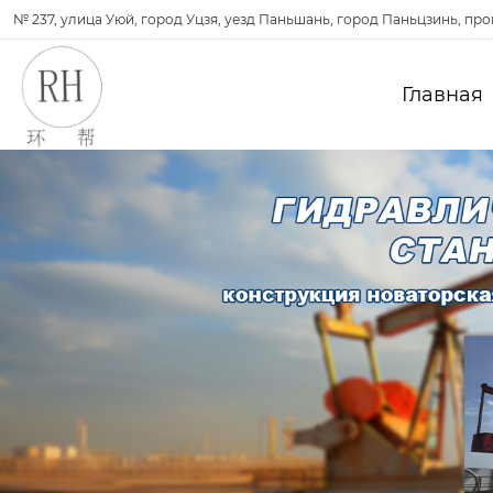
№ 237, улица Уюй, город Уцзя, уезд Паньшань, город Паньцзинь, пр
Главная