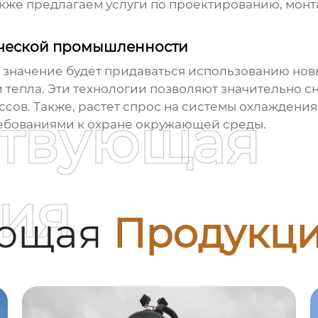
акже предлагаем услуги по проектированию, мон
ической промышленности
 значение будет придаваться использованию новы
тепла. Эти технологии позволяют значительно сн
сов. Также, растет спрос на системы охлаждения
ствующая
требованиями к охране окружающей среды.
ия
ующая
Продукц