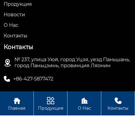
Продукция
Новости
О Hас
Контакты
Контакты
№ 237, улица Уюй, город Уцзя, уезд Паньшань,

город Паньцзинь, провинция Ляонин

+86-427-5877472




Авторское право©ООО Паньцзинь Хуаньбан
Главная
Продукция
О Нас
Контакты
Энергосберегающее Оборудование