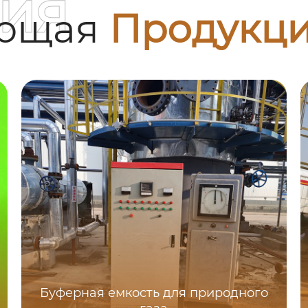
ия
ующая
Продукц
Буферная емкость для природного