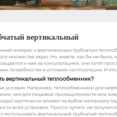
убчатый вертикальный
нный интерес к
вертикальным трубчатым теплоо
я множества задач. Но, знаете, как бы ни было, 
ращаются к нам за консультацией, они хотят прост
етных потребностях и условиях эксплуатации. И эт
ть вертикальный теплообменник?
ные условия. Например,
теплообменники
для нефт
ания, чем для пищевой промышленности или эне
реды) критически влияют на выбор материала тру
сть всей установки. Просто 'купить' не получитс
тел использовать
вертикальный трубчатый теплоо