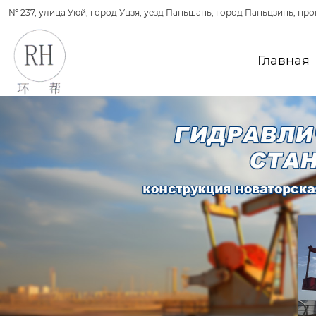
№ 237, улица Уюй, город Уцзя, уезд Паньшань, город Паньцзинь, пр
Главная