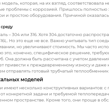
одель, которая, на их взгляд, соответствовала 
ые проблемы с коррозией. Пришлось полностью 
ри и простою оборудования. Причиной оказалась
 среду
ь – 304 или 316. Хотя 304 достаточно распростра
6L. Но это еще не все. Важно учитывать тип соед
ании, но увеличивают стоимость. Мы часто испо
но это, конечно, специфическое решение, требую
уб. Она должна быть рассчитана с учетом давлен
т привести к преждевременному износу и даже к
ем отправлять готовый
трубчатый теплообменник
кальных моделей
ки
имеют несколько конструктивных вариантов: 
 от конкретной задачи и требуемой теплопереда
нном пространстве. Кроме того, они проще в обсл