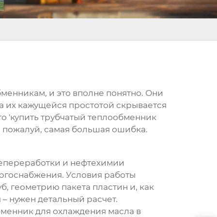
бменникам
, и это вполне понятно. Они
за их кажущейся простотой скрывается
о 'купить
трубчатый теплообменник
о, пожалуй, самая большая ошибка.
епереработки и нефтехимии
ргоснабжения. Условия работы
б, геометрию пакета пластин и, как
я – нужен детальный расчет.
бменник
для охлаждения масла в