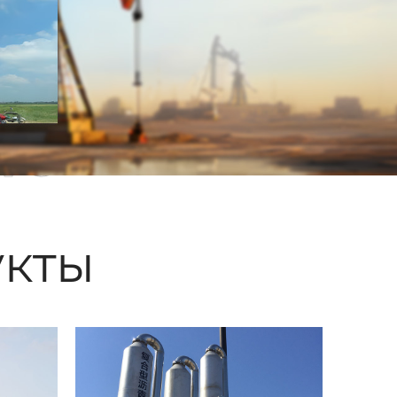
ые
кты