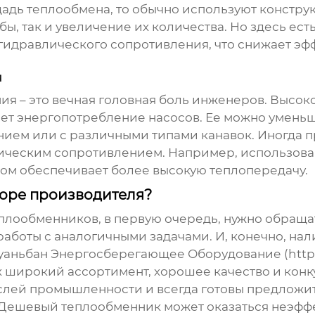
адь теплообмена, то обычно используют конструк
ы, так и увеличение их количества. Но здесь ест
гидравлического сопротивления, что снижает эф
я
я – это вечная головная боль инженеров. Высок
ет энергопотребление насосов. Ее можно уменьш
нием или с различными типами канавок. Иногда 
ическим сопротивлением. Например, использов
том обеспечивает более высокую теплопередачу.
боре производителя?
еплообменников
, в первую очередь, нужно обраща
аботы с аналогичными задачами. И, конечно, нал
аньбан Энергосберегающее Оборудование (https:/
их широкий ассортимент, хорошее качество и ко
слей промышленности и всегда готовы предложи
. Дешевый
теплообменник
может оказаться неэффе