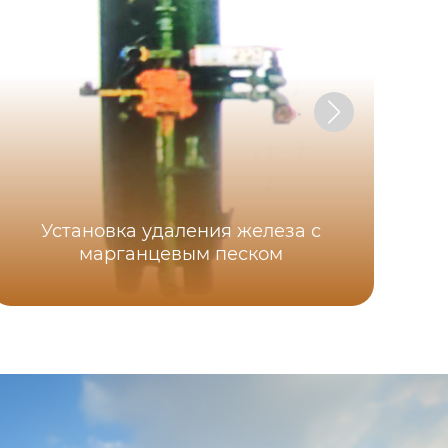
Установка удаления железа с
марганцевым песком