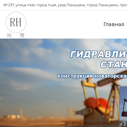
№ 237, улица Уюй, город Уцзя, уезд Паньшань, город Паньцзинь, пр
Главная