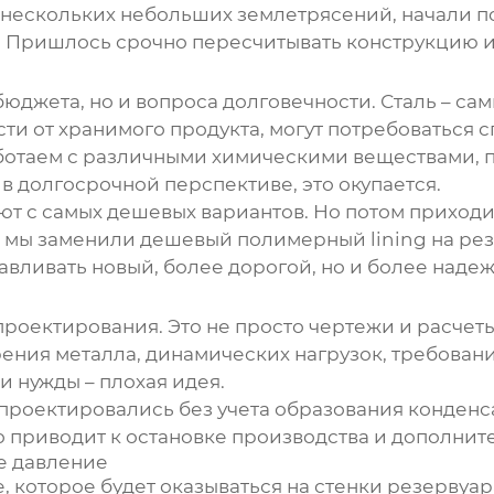
е нескольких небольших землетрясений, начали п
о. Пришлось срочно пересчитывать конструкцию и
бюджета, но и вопроса долговечности. Сталь – са
сти от хранимого продукта, могут потребоваться
ботаем с различными химическими веществами, 
 в долгосрочной перспективе, это окупается.
т с самых дешевых вариантов. Но потом приходитс
 мы заменили дешевый полимерный lining на рез
авливать новый, более дорогой, но и более наде
роектирования. Это не просто чертежи и расчеты,
ния металла, динамических нагрузок, требований
и нужды – плохая идея.
 проектировались без учета образования конденса
 приводит к остановке производства и дополните
е давление
 которое будет оказываться на стенки резервуа