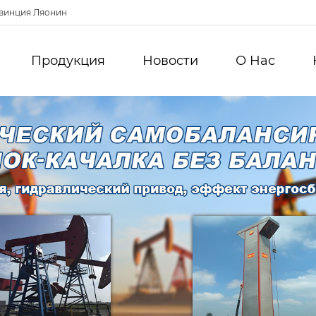
овинция Ляонин
Продукция
Новости
О Hас