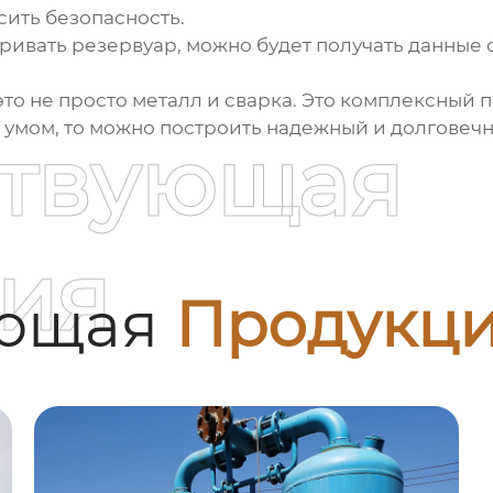
сить безопасность.
атривать резервуар, можно будет получать данные
это не просто металл и сварка. Это комплексный 
с умом, то можно построить надежный и долговеч
ствующая
ия
ующая
Продукц