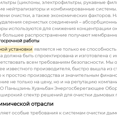
ильтры (циклоны, электрофильтры, рукавные фил
ие нейтрализаторы и комбинированные системы.
епени очистки, а также экономических факторов. 
я удаления сернистых соединений – абсорбционн
оры используются для снижения концентрации окс
се большее распространение получают мембранны
лгосрочной работы
ной установки
является не только ее способность
ка должна быть спроектирована и изготовлена с 
ветствовать всем требованиям безопасности. Мы 
нее известного производителя, быстро вышла из 
о к простою производства и значительным финан
е не только на цену, но и на репутацию компани
ООО Паньцзинь Хуаньбан Энергосберегающее Обор
т широкий спектр решений для очистки дымовых г
химической отрасли
ет особые требования к системам очистки дымов