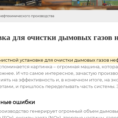
 нефтехимического производства
вка для очистки дымовых газов 
чистной установке для очистки дымовых газов н
споминается картинка – огромная машина, которая 
ложнее. И что самое интересное, зачастую произв
ять на эффективность и, в конечном итоге, на эк
четами, и пришлось переделывать часть системы. 
нные ошибки
роизводство генерирует огромный объем дымовы
(SOx), оксиды азота (NOx), твердые частицы, гал