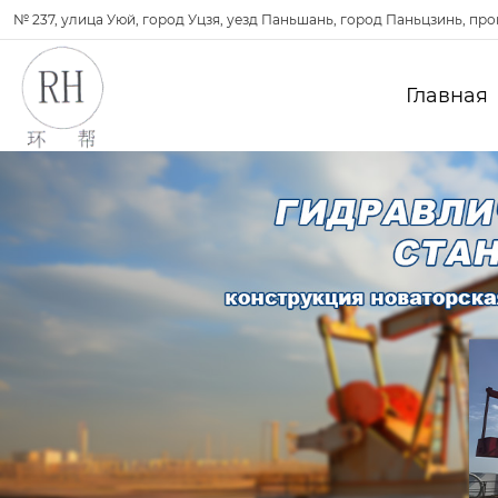
№ 237, улица Уюй, город Уцзя, уезд Паньшань, город Паньцзинь, пр
Главная