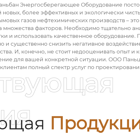
аньбан Энергосберегающее Оборудование посто
 новых, более эффективных и экологически чисты
дымовых газов нефтехимических производств – это
а множества факторов. Необходимо тщательно ана
ки и использовать качественное оборудование.
но и существенно снизить негативное воздействи
тва. И, конечно, не стоит недооценивать опыт и
шение для вашей конкретной ситуации. ООО Пан
клиентам полный спектр услуг по проектировани
ствующая
ия
ующая
Продукц