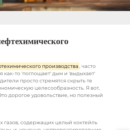
нефтехимического
ефтехимического производства
, часто
как-то 'поглощает' дым и 'выдыхает'
одители просто стремятся скрыть те
ономическую целесообразность. Я вот,
Это дорогое удовольствие, но полезный
х газов, содержащих целый коктейль
огены, и, конечно, непрореагировавшие