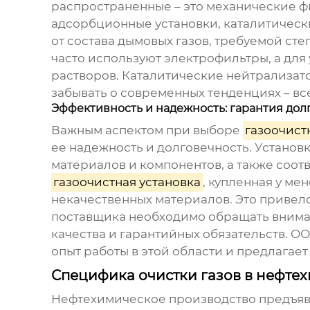
распространенные – это механические ф
адсорбционные установки, каталитическ
от состава дымовых газов, требуемой ст
часто используют электрофильтры, а дл
растворов. Каталитические нейтрализат
забывать о современных тенденциях – в
Эффективность и надежность: гарантия до
Важным аспектом при выборе
газоочист
ее надежность и долговечность. Установ
материалов и компонентов, а также соот
газоочистная установка
, купленная у ме
некачественных материалов. Это привел
поставщика необходимо обращать внимани
качества и гарантийных обязательств. 
опыт работы в этой области и предлагае
Специфика очистки газов в нефте
Нефтехимическое производство предъявля