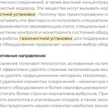
ческих соединений, а также высокие концентраци
ристый водород. Эти вещества могут вызывать ко
стной установки
. Поэтому при проектировании с
итывать эти факторы и использовать специальны
о применяются нержавеющие стали, специальные
системы контроля и мониторинга состояния обору
в работы
газоочистной установки
для поддержан
 Оборудование предлагает широкий выбор обору
ективные направления
ранение получают технологии, основанные на хи
т эффективно удалять сложные загрязняющие веще
но удалять традиционными методами. Например, 
ля удаления сернистых соединений – химическую
ожного оборудования и более квалифицированног
остигать более строгих нормативов выбросов. Пр
ть реагентов и утилизации отходов, а также эко
чтобы предложить нашим клиентам наиболее экон