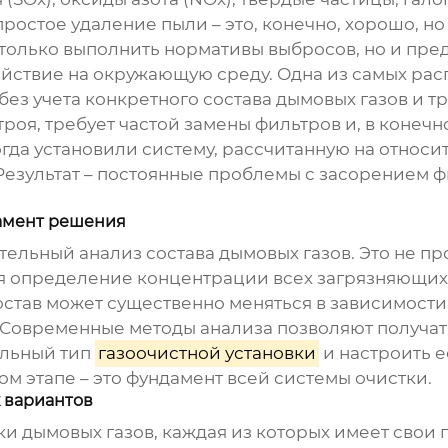
 простое удаление пыли – это, конечно, хорошо, 
не только выполнить нормативы выбросов, но и пр
йствие на окружающую среду. Одна из самых ра
 без учета конкретного состава дымовых газов и 
строя, требует частой замены фильтров и, в конеч
огда установили систему, рассчитанную на относ
. Результат – постоянные проблемы с засорением 
дамент решения
ельный анализ состава дымовых газов. Это не пр
 определение концентрации всех загрязняющих 
Состав может существенно меняться в зависимост
 Современные методы анализа позволяют получать 
альный тип
газоочистной установки
и настроить 
ом этапе – это фундамент всей системы очистки.
 вариантов
и дымовых газов, каждая из которых имеет свои