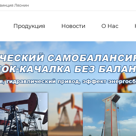
овинция Ляонин
Продукция
Новости
О Hас