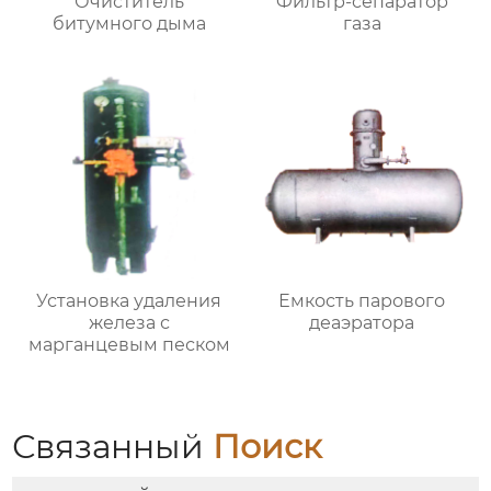
Очиститель
Фильтр-сепаратор
битумного дыма
газа
Установка удаления
Емкость парового
железа с
деаэратора
марганцевым песком
Связанный
Поиск