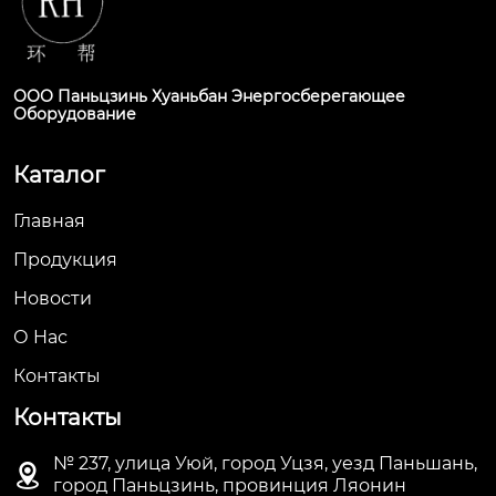
ООО Паньцзинь Хуаньбан Энергосберегающее
Оборудование
Каталог
Главная
Продукция
Новости
О Hас
Контакты
Контакты
№ 237, улица Уюй, город Уцзя, уезд Паньшань,

город Паньцзинь, провинция Ляонин