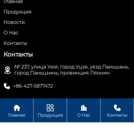
Главная
Продукция
Новости
О Hас
Контакты
Контакты
№ 237, улица Уюй, город Уцзя, уезд Паньшань,

город Паньцзинь, провинция Ляонин

+86-427-5877472




Авторское право©ООО Паньцзинь Хуаньбан
Главная
Продукция
О Нас
Контакты
Энергосберегающее Оборудование