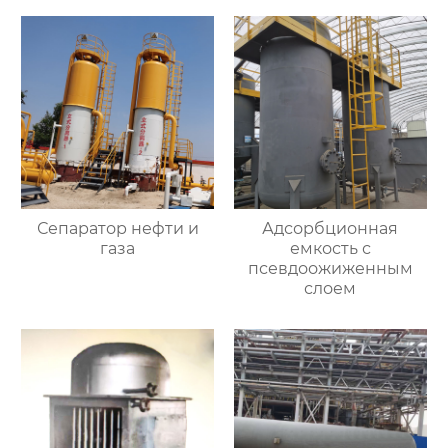
Сепаратор нефти и
Адсорбционная
газа
емкость с
псевдоожиженным
слоем