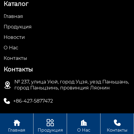
Каталог
Главная
Продукция
Новости
О Hас
Контакты
Контакты
№ 237, улица Уюй, город Уцзя, уезд Паньшань,

город Паньцзинь, провинция Ляонин

+86-427-5877472




Авторское право©ООО Паньцзинь Хуаньбан
Главная
Продукция
О Нас
Контакты
Энергосберегающее Оборудование