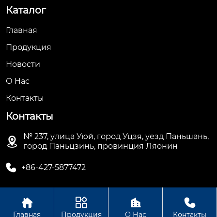
Каталог
Главная
Продукция
Новости
О Hас
Контакты
Контакты
№ 237, улица Уюй, город Уцзя, уезд Паньшань,

город Паньцзинь, провинция Ляонин

+86-427-5877472




Авторское право©ООО Паньцзинь Хуаньбан
Главная
Продукция
О Нас
Контакты