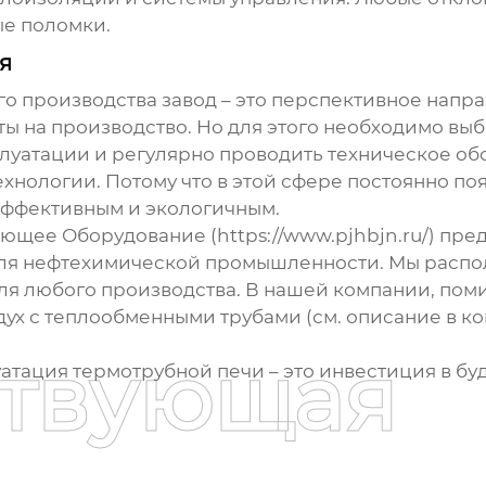
ые поломки.
я
о производства завод
– это перспективное напра
ты на производство. Но для этого необходимо вы
луатации и регулярно проводить техническое обс
хнологии. Потому что в этой сфере постоянно п
эффективным и экологичным.
щее Оборудование (https://www.pjhbjn.ru/) пре
для нефтехимической промышленности. Мы распо
я любого производства. В нашей компании, по
дух с теплообменными трубами
(см. описание в к
ствующая
уатация
термотрубной печи
– это инвестиция в б