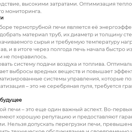
дствие, высокими затратами. Оптимизация теплоо
го мониторинга.
ти
ыборе
термотрубной печи
является её энергоэффе
обрать материал труб, их диаметр и толщину сте
качиваемого сырья и требуемую температуру нагр
в, и в итоге через полгода печь начала быстро 
ам не понравилось.
вать систему подачи воздуха и топлива. Оптимал
жает выбросы вредных веществ и повышает эффек
атизированные системы управления, которые по
атизация – это не серебряная пуля, требуется гр
 будущее
ой печи
– это еще один важный аспект. Во-первы
имеют хорошую репутацию и предоставляют гаран
ии. Нельзя допускать перегрузки печи, превышен
дить техническое обслуживание и своевременно 