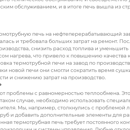
им обслуживанием, и в итоге печь вышла из стр
рмотрубную печь
на нефтеперерабатывающий зав
алась и требовала больших затрат на ремонт. Пос
оизводства, снизить расход топлива и уменьшит
ом нагрева, что привело к повышению качества к
новка
термотрубной печи
на завод по производст
ки новой печи они смогли сократить время сушки
ти и снижению затрат на производство.
ь
ают проблемы с равномерностью теплообмена. Это
 таком случае, необходимо использовать специал
теля. Мы, например, столкнулись с проблемой л
руб и добавить дополнительные элементы для р
енная
термотрубная печь
требует постоянного ко
еплоизоляции и системы управления. Любые откл