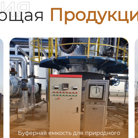
ия
ующая
Продукц
Буферная емкость для природного