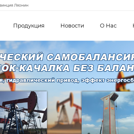
овинция Ляонин
Продукция
Новости
О Hас