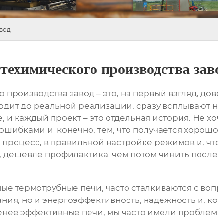
авод
техимического производства зав
о производства завод
– это, на первый взгляд, до
одит до реальной реализации, сразу всплывают н
е, и каждый проект – это отдельная история. Не х
шибками и, конечно, тем, что получается хорошо.
 процесс, в правильной настройке режимов и, чт
я, дешевле профилактика, чем потом чинить после
нные
термотрубные печи
, часто сталкиваются с во
ания, но и энергоэффективность, надежность и, 
менее эффективные печи, мы часто имели пробле