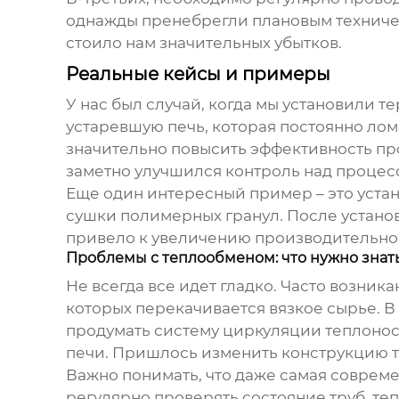
однажды пренебрегли плановым техническ
стоило нам значительных убытков.
Реальные кейсы и примеры
У нас был случай, когда мы установили
те
устаревшую печь, которая постоянно лом
значительно повысить эффективность пр
заметно улучшился контроль над процесс
Еще один интересный пример – это уста
сушки полимерных гранул. После установ
привело к увеличению производительнос
Проблемы с теплообменом: что нужно знат
Не всегда все идет гладко. Часто возник
которых перекачивается вязкое сырье. В
продумать систему циркуляции теплоноси
печи. Пришлось изменить конструкцию т
Важно понимать, что даже самая соврем
регулярно проверять состояние труб, т