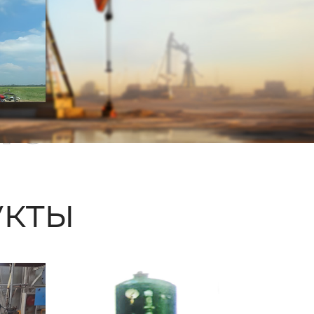
ые
кты