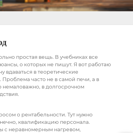
од
вольно простая вещь. В учебниках все
юансы, о которых не пишут. Я вот работаю
очу вдаваться в теоретические
 Проблема часто не в самой печи, а в
о немаловажно, в долгосрочном
дствия.
просом о рентабельности. Тут нужно
конечно, квалификацию персонала.
мы с неравномерным нагревом,