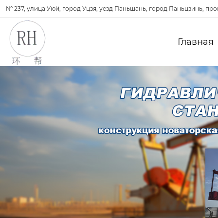
№ 237, улица Уюй, город Уцзя, уезд Паньшань, город Паньцзинь, пр
Главная