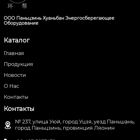
ООО Паньцзинь Хуаньбан Энергосберегающее
Оборудование
Каталог
Главная
Продукция
Новости
О Hас
Контакты
Контакты
№ 237, улица Уюй, город Уцзя, уезд Паньшань,

город Паньцзинь, провинция Ляонин