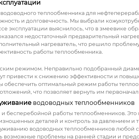
ксплуатации
е
водоводного теплообменника
для нефтеперераб
ежность и долговечность. Мы выбрали кожухотру
се эксплуатации выяснилось, что в змеевике обр
оказался недостаточный предварительный нагрев
олнительный нагреватель, что решило проблему. 
фективность работы
теплообменника
.
ским режимом. Неправильно подобранный диамет
ут привести к снижению эффективности и повыш
бы обеспечить оптимальный режим работы
тепло
 отложений, что позволяет вернуть им первонача
луживание
водоводных теплообменников
й и бесперебойной работы
теплообменников
. Это
 изношенных деталей и контроль за давлением и 
служиванию
водоводных теплообменников
любой с
ть возможные проблемы на ранней стадии и предо