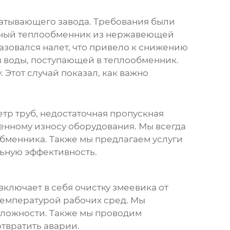
атывающего завода. Требования были
бный
теплообменник
из нержавеющей
азовался налет, что привело к снижению
 воды, поступающей в
теплообменник
.
Этот случай показал, как важно
р труб, недостаточная пропускная
енному износу оборудования. Мы всегда
обменника
. Также мы предлагаем услуги
льную эффективность.
 включает в себя очистку змеевика от
температурой рабочих сред. Мы
ложности. Также мы проводим
твратить аварии.