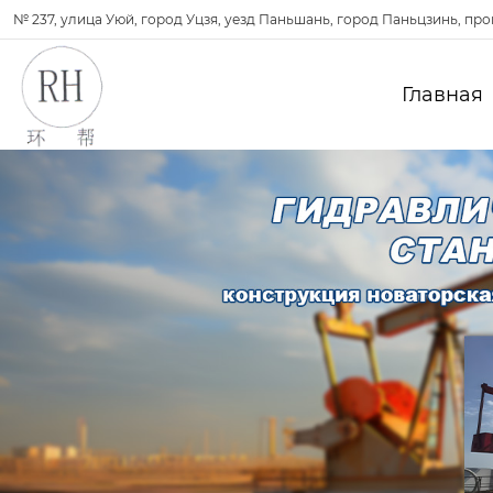
№ 237, улица Уюй, город Уцзя, уезд Паньшань, город Паньцзинь, пр
Главная