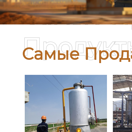
Самые П
Продукт
Самые Прод