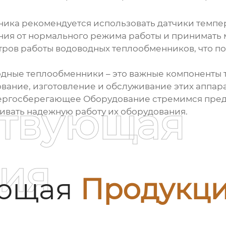
ника
рекомендуется использовать датчики темпер
ния от нормального режима работы и принимать
тров работы
водоводных теплообменников
, что 
одные теплообменники
– это важные компоненты 
вание, изготовление и обслуживание этих аппар
нергосберегающее Оборудование стремимся пред
ствующая
вать надежную работу их оборудования.
ия
ующая
Продукц