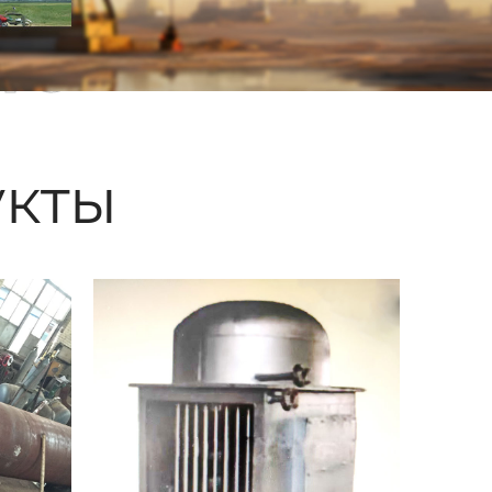
ые
кты