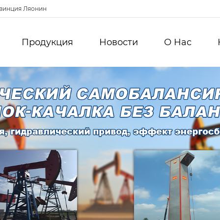
овинция Ляонин
Продукция
Новости
О Hас