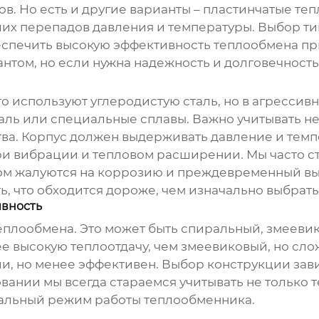
ов. Но есть и другие варианты – пластинчатые
теп
х перепадов давления и температуры. Выбор тип
еспечить высокую эффективность теплообмена пр
том, но если нужна надежность и долговечность
го используют углеродистую сталь, но в агресси
ль или специальные сплавы. Важно учитывать не
тва. Корпус должен выдерживать давление и темпе
и вибрации и тепловом расширении. Мы часто ст
том жалуются на коррозию и преждевременный вых
, что обходится дороже, чем изначально выбрат
ивность
теплообмена. Это может быть спиральный, змеев
ее высокую теплоотдачу, чем змеевиковый, но сл
и, но менее эффективен. Выбор конструкции зави
вании мы всегда стараемся учитывать не только т
мальный режим работы
теплообменника
.