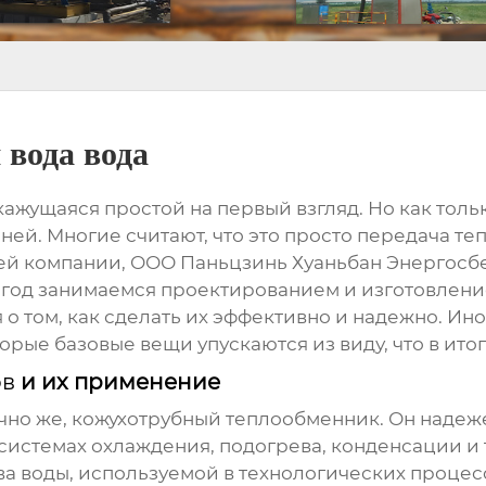
 вода вода
 кажущаяся простой на первый взгляд. Но как тол
ей. Многие считают, что это просто передача теп
ашей компании, ООО Паньцзинь Хуаньбан Энерго
ый год занимаемся проектированием и изготовлени
о том, как сделать их эффективно и надежно. Ино
орые базовые вещи упускаются из виду, что в ит
ов
и их применение
ечно же, кожухотрубный
теплообменник
. Он надеж
системах охлаждения, подогрева, конденсации и т
 воды, используемой в технологических процесс