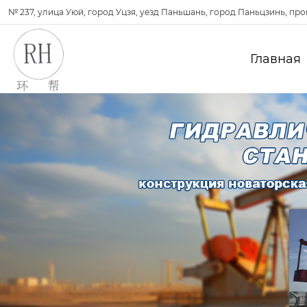
№ 237, улица Уюй, город Уцзя, уезд Паньшань, город Паньцзинь, пр
Главная