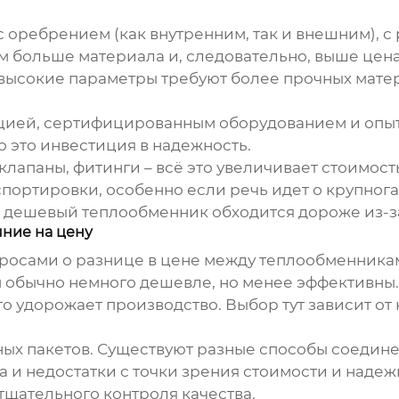
 оребрением (как внутренним, так и внешним), 
 больше материала и, следовательно, выше цена
высокие параметры требуют более прочных матери
цией, сертифицированным оборудованием и опыт
о это инвестиция в надежность.
клапаны, фитинги – всё это увеличивает стоимос
портировки, особенно если речь идет о крупног
 дешевый теплообменник обходится дороже из-за
яние на цену
вопросами о разнице в цене между теплообменник
обычно немного дешевле, но менее эффективны.
о удорожает производство. Выбор тут зависит от
ных пакетов. Существуют разные способы соединен
 и недостатки с точки зрения стоимости и надеж
тщательного контроля качества.