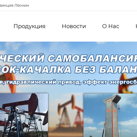
овинция Ляонин
Продукция
Новости
О Hас