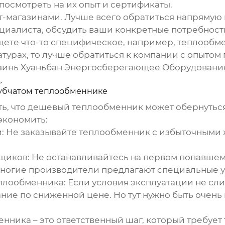
посмотреть на их опыт и сертификаты.
ет-магазинами. Лучше всего обратиться напрямую
ециалиста, обсудить ваши конкретные потребнос
ищете что-то специфическое, например, теплообм
турах, то лучше обратиться к компании с опытом
инь Хуаньбан Энергосберегающее Оборудование
.
убчатом теплообменнике
ить, что дешевый теплообменник может обернутьс
экономить:
:
Не заказывайте теплообменник с избыточными 
щиков:
Не останавливайтесь на первом попавшем
ногие производители предлагают специальные ус
еплообменника:
Если условия эксплуатации не сл
ние по сниженной цене. Но тут нужно быть очень
менника
– это ответственный шаг, который требуе