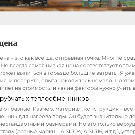
цена
цена
– это как всегда, отправная точка. Многие с
ть. Не всегда самая низкая цена соответствует о
 может вылиться в гораздо большие затраты. Я у
я, и поверьте, опыта накопилось немало. Поэтом
лияет на стоимость, и какие факторы нужно учитыв
трубчатых теплообменников
ют разные. Размер, материал, конструкция – всё 
нник для нагрева воды. Он будет значительно д
естандартными размерами. Но это только верхушк
ь (разные марки – AISI 304, AISI 316, и т.д.), угл