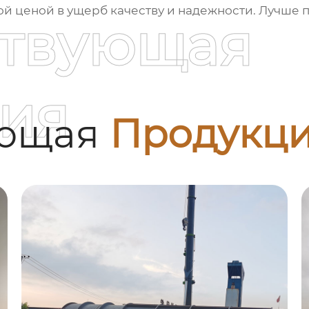
кой ценой в ущерб качеству и надежности. Лучше 
ствующая
ия
ующая
Продукц