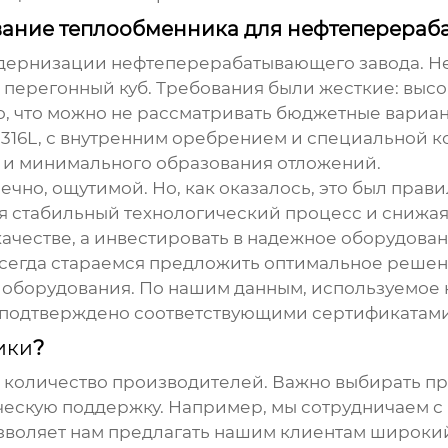
вание теплообменника для нефтеперераб
модернизации нефтеперерабатывающего завода. 
 перегонный куб. Требования были жесткие: высо
но, что можно не рассматривать бюджетные вариа
316L, с внутренним оребрением и специальной к
 и минимального образования отложений.
ечно, ощутимой. Но, как оказалось, это был пра
ая стабильный технологический процесс и снижая
 качестве, а инвестировать в надежное оборудов
егда стараемся предложить оптимальное решени
 оборудования. По нашим данным, используемое 
то подтверждено соответствующими сертификатами
ики
?
 количество производителей. Важно выбирать пр
ическую поддержку. Например, мы сотрудничаем с
озволяет нам предлагать нашим клиентам широки