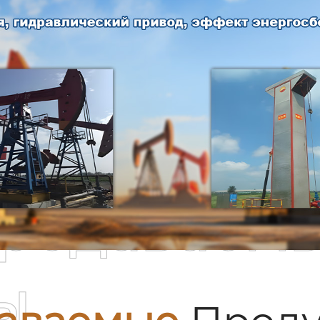
родаваем
ы