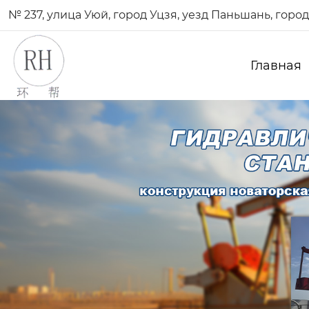
№ 237, улица Уюй, город Уцзя, уезд Паньшань, гор
Главная
Сепаратор нефти и газа