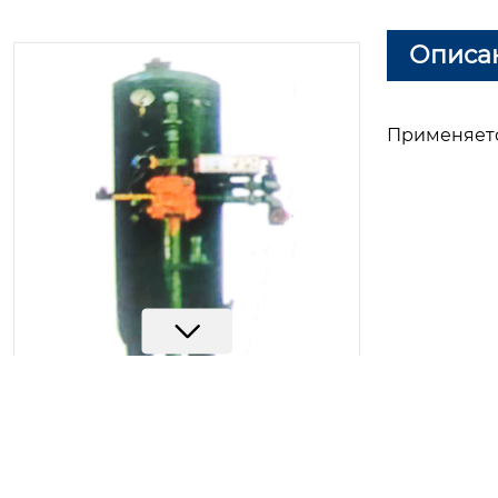
Описа
Применяетс
Ёмкость-сепаратор для природ
ного газа