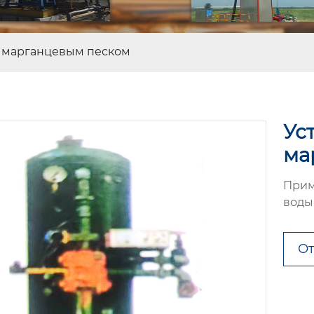
с марганцевым песком
Ус
ма
Прим
воды
От