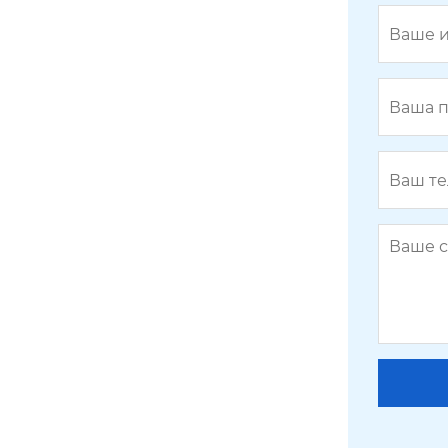
Гидравлический самоуравнове
шенный бесбалансирный стан
ок-качалка