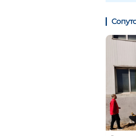
Сопут
Смеситель для масел