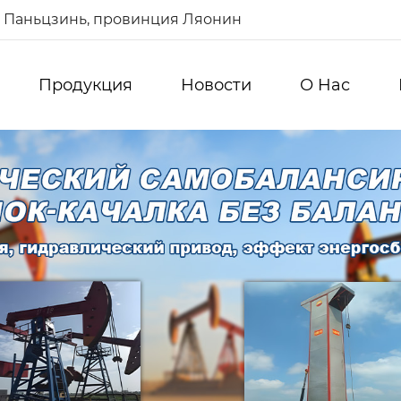
од Паньцзинь, провинция Ляонин
Продукция
Новости
О Hас