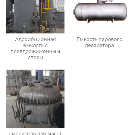
Адсорбционная
Емкость парового
емкость с
деаэратора
псевдоожиженным
слоем
Смеситель для масел