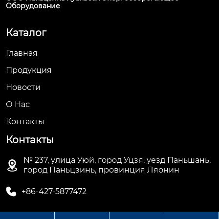
Оборудование
Каталог
Главная
Продукция
Новости
О Hас
Контакты
Контакты
№ 237, улица Уюй, город Уцзя, уезд Паньшань,

город Паньцзинь, провинция Ляонин

+86-427-5877472