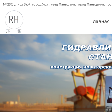
№ 237, улица Уюй, город Уцзя, уезд Паньшань, город Паньцзинь, пр
Главная