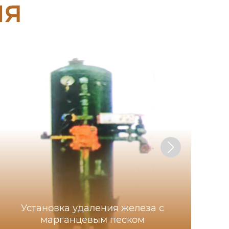
ия
Установка удаления железа с
марганцевым песком