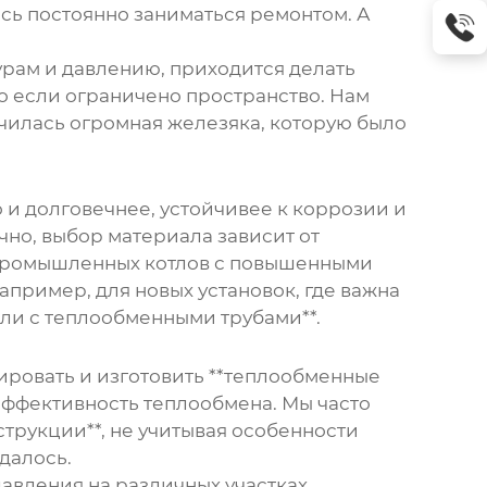
ось постоянно заниматься ремонтом. А
урам и давлению, приходится делать
но если ограничено пространство. Нам
лучилась огромная железяка, которую было
 и долговечнее, устойчивее к коррозии и
чно, выбор материала зависит от
я промышленных котлов с повышенными
апример, для новых установок, где важна
ли с теплообменными трубами**.
тировать и изготовить **теплообменные
а эффективность теплообмена. Мы часто
струкции**, не учитывая особенности
далось.
давления на различных участках