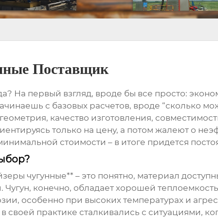
унные Поставщик
да? На первый взгляд, вроде бы все просто: эконо
 Начинаешь с базовых расчетов, вроде “сколько м
геометрия, качество изготовления, совместимост
ентируясь только на цену, а потом жалеют о неэ
 минимальной стоимости – в итоге придется посто
выбор?
зеры чугунные** – это понятно, материал доступн
. Чугун, конечно, обладает хорошей теплоемкост
озии, особенно при высоких температурах и агрес
в своей практике сталкивались с ситуациями, ко