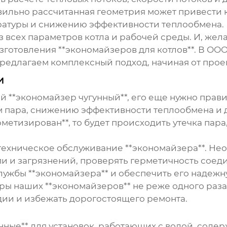
авильно рассчитанная геометрия может привести
туры и снижению эффективности теплообмена. П
всех параметров котла и рабочей среды. И, жела
зготовления **экономайзеров для котлов**. В ОО
едлагаем комплексный подход, начиная от проек
и
й **экономайзер чугунный**, его еще нужно прави
м пара, снижению эффективности теплообмена и 
етизирован**, то будет происходить утечка пара,
техническое обслуживание **экономайзера**. Не
пи и загрязнений, проверять герметичность соед
лужбы **экономайзера** и обеспечить его надежн
 наших **экономайзеров** не реже одного раза в
ии и избежать дорогостоящего ремонта.
унные** для установок, работающих с водой, со