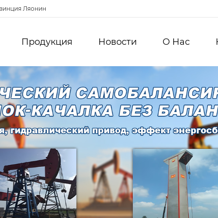
овинция Ляонин
Продукция
Новости
О Hас