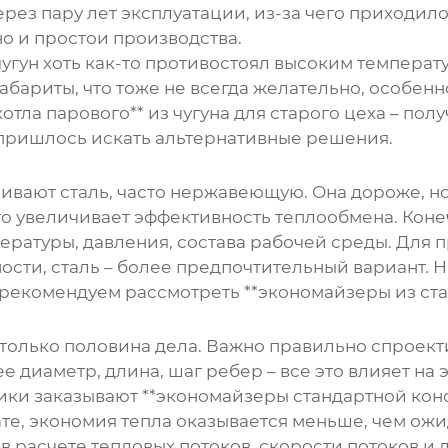
ерез пару лет эксплуатации, из-за чего приходил
 но и простои производства.
чугун хоть как-то противостоял высоким температ
 габариты, что тоже не всегда желательно, особен
тла парового** из чугуна для старого цеха – по
, пришлось искать альтернативные решения.
ривают сталь, часто нержавеющую. Она дороже, но
что увеличивает эффективность теплообмена. Коне
пературы, давления, состава рабочей среды. Дл
сти, сталь – более предпочтительный вариант. Н
рекомендуем рассмотреть **экономайзеры из ста
о только половина дела. Важно правильно спроек
ее диаметр, длина, шаг ребер – все это влияет н
чики заказывают **экономайзеры стандартной кон
ате, экономия тепла оказывается меньше, чем ожи
 расчете тепловых потоков, скорости потоков и 