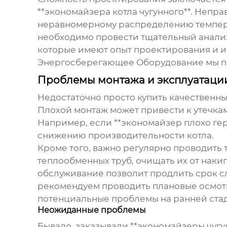
**экономайзера котла чугунного**. Непр
неравномерному распределению темпера
необходимо провести тщательный анализ 
которые имеют опыт проектирования и и
Энергосберегающее Оборудование мы пр
Проблемы монтажа и эксплуатаци
Недостаточно просто купить качественны
Плохой монтаж может привести к утечка
Например, если **экономайзер плохо герм
снижению производительности котла.
Кроме того, важно регулярно проводить 
теплообменных труб, очищать их от наки
обслуживание позволит продлить срок с
рекомендуем проводить плановые осмотры
потенциальные проблемы на ранней стад
Неожиданные проблемы
Бывало, заказывали **экономайзеры чуг