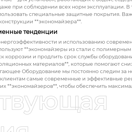
даже при соблюдении всех норм эксплуатации. В 
пользовать специальные защитные покрытия. Важ
конструкции **экономайзера**.
менные тенденции
 энергоэффективности и использованию современ
спользуют **экономайзеры из стали с полимерным
ск коррозии и продлить срок службы оборудовани
ляционных материалов**, которые помогают сниз
гающее Оборудование мы постоянно следим за н
клиентам самые современные и эффективные реш
их **экономайзеров**, чтобы обеспечить максим
ствующая
ия