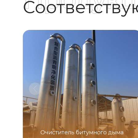
Соответств
Очиститель битумного дыма