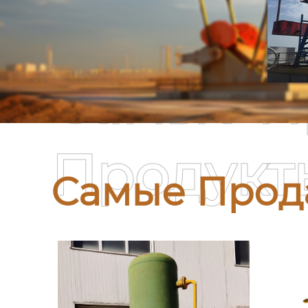
Самые П
Продукт
Самые Прод