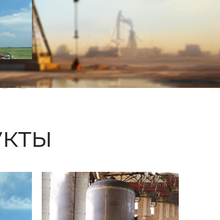
ые
кты