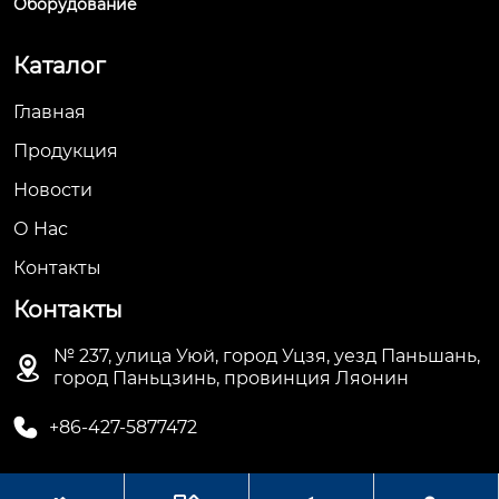
Оборудование
Каталог
Главная
Продукция
Новости
О Hас
Контакты
Контакты
№ 237, улица Уюй, город Уцзя, уезд Паньшань,

город Паньцзинь, провинция Ляонин

+86-427-5877472