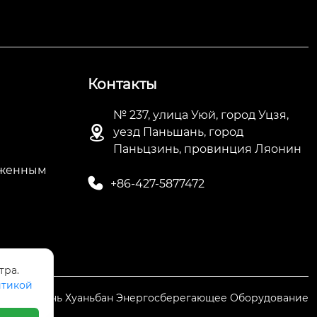
Контакты
№ 237, улица Уюй, город Уцзя,

уезд Паньшань, город
Паньцзинь, провинция Ляонин
иженным

+86-427-5877472
тра.
тикой
 Паньцзинь Хуаньбан Энергосберегающее Оборудование