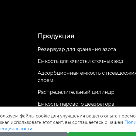
Продукция
Резервуар для хранения азота
Емкость для очистки сточных вод
Адсорбционная емкость с псевдоож
слоем
Распределительный цилиндр
Емкость парового деаэратора
ользуем файлы cookie для улучшения вашего опыта просмо
жая использовать этот сайт, вы соглашаетесь с нашей
Поли
Авторское право©ООО
енциальности.