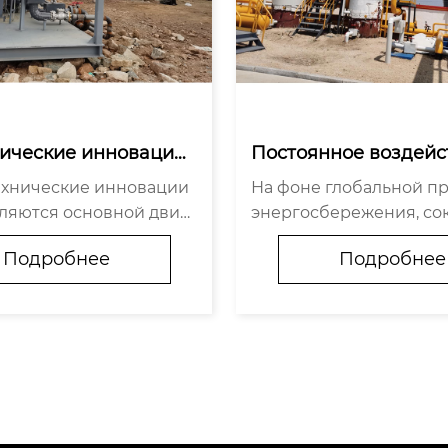
гические инновации
Постоянное воздейс
т к новому прорыву
итики и устойчивое
ехнические инновации
На фоне глобальной пр
тивности энергосбер
ние рынка энергос
вляются основной движ
энергосбережения, с
о оборудования
его оборудования
й развития отрасли эн
 выбросов и устойчиво
Подробнее
Подробнее
егающего оборудовани
ия, правительства всех
еднее время ряд научно
идают все большее зн
вательских учреждений
ере энергосбережения
ятий достиг...
днее время был введе..