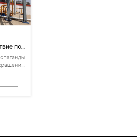
твие пол
 расшире
опаганды 
берегающ
окращения
го развит
 стран пр
ачение сф
. В после
.