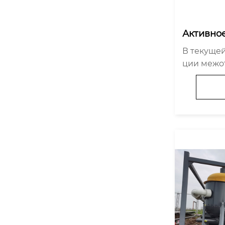
Активно
рудничес
В текуще
ю жизне
ции межо
е отрас
тво стало
го обору
особству
ей. Отра
о оборудо
лючением;