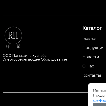
Каталог
Главная
Продукция
ООО Паньцзинь Хуаньбан
Новости
Энергосберегающее Оборудование
О Hас
Контакты
Мы исп
Продол
конфид