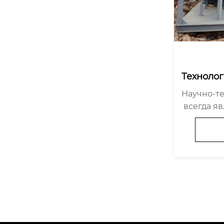
Техноло
 приводя
Научно-т
 в эффек
 всегда я
егающег
ущей сило
ергосбер
я. В посл
-исследо
 и предпри