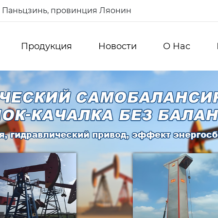
од Паньцзинь, провинция Ляонин
Продукция
Новости
О Hас