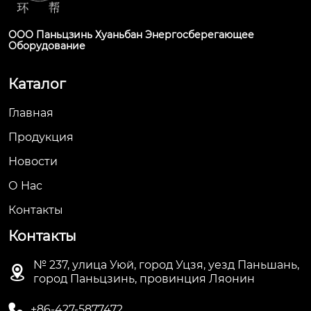
ООО Паньцзинь Хуаньбан Энергосберегающее
Оборудование
Каталог
Главная
Продукция
Новости
О Hас
Контакты
Контакты
№ 237, улица Уюй, город Уцзя, уезд Паньшань,

город Паньцзинь, провинция Ляонин

+86-427-5877472